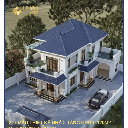
21+ MẪU THIẾT KẾ NHÀ 2 TẦNG CHỮ L 120M2