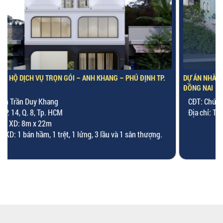
DỰ ÁN NHÀ NGHỈ DƯỠNG CÁC CỰU CHIẾN BINH – CHÚ HỮU –
ĐỒNG NAI
CĐT: Chú Hữu
Địa chỉ: Tổ 54, xã Tân Tiến, tỉnh Đồng Nai (Bình Phước cũ)