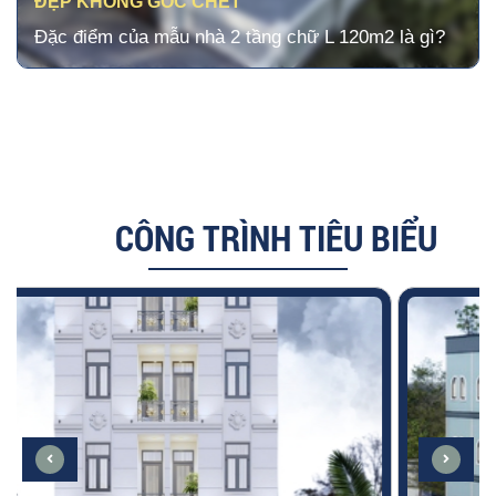
ĐẸP KHÔNG GÓC CHẾT
Đặc điểm của mẫu nhà 2 tầng chữ L 120m2 là gì?
CÔNG TRÌNH TIÊU BIỂU