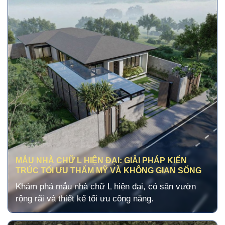
MẪU NHÀ CHỮ L HIỆN ĐẠI: GIẢI PHÁP KIẾN
TRÚC TỐI ƯU THẨM MỸ VÀ KHÔNG GIAN SỐNG
Khám phá mẫu nhà chữ L hiện đại, có sân vườn
rộng rãi và thiết kế tối ưu công năng.