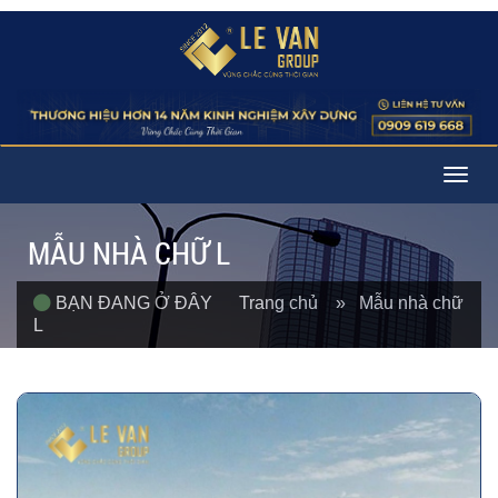
Togg
navig
MẪU NHÀ CHỮ L
BẠN ĐANG Ở ĐÂY
Trang chủ
» Mẫu nhà chữ
L