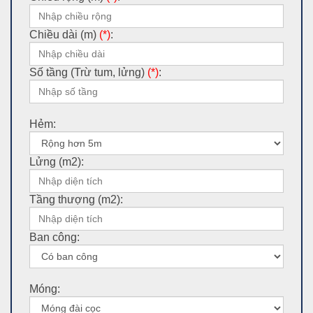
Chiều dài (m)
(*)
:
Số tầng (Trừ tum, lửng)
(*)
:
Hẻm:
Lửng (m2):
Tầng thượng (m2):
Ban công:
Móng: