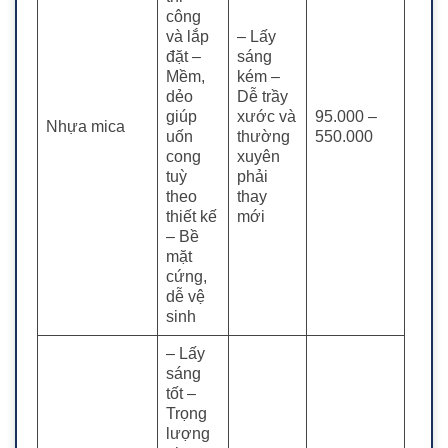
công
và lắp
– Lấy
đặt
–
sáng
Mềm,
kém
–
dẻo
Dễ trầy
giúp
xước và
95.000 –
Nhựa mica
uốn
thường
550.000
cong
xuyên
tuỳ
phải
theo
thay
thiết kế
mới
– Bề
mặt
cứng,
dễ vệ
sinh
– Lấy
sáng
tốt
–
Trọng
lượng