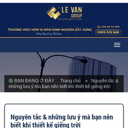
Togg
navig
BẠN ĐANG Ở ĐÂY
Trang chủ
» Nguyên tắc &
những lưu ý mà bạn nên biết khi thiết kế giếng trời
Nguyên tắc & những lưu ý mà bạn nên
biết khi thiết kế giếng trời