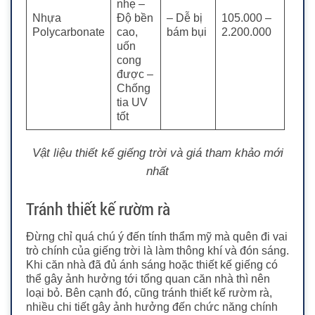
nhẹ
–
Nhựa
Độ bền
– Dễ bị
105.000 –
Polycarbonate
cao,
bám bụi
2.200.000
uốn
cong
được
–
Chống
tia UV
tốt
Vật liệu thiết kế giếng trời và giá tham khảo mới
nhất
Tránh thiết kế rườm rà
Đừng chỉ quá chú ý đến tính thẩm mỹ mà quên đi vai
trò chính của giếng trời là làm thông khí và đón sáng.
Khi căn nhà đã đủ ánh sáng hoặc thiết kế giếng có
thể gây ảnh hưởng tới tổng quan căn nhà thì nên
loại bỏ. Bên cạnh đó, cũng tránh thiết kế rườm rà,
nhiều chi tiết gây ảnh hưởng đến chức năng chính