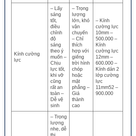
– Lấy
– Trọng
sáng
lượng
tốt,
lớn, khó
– Kính
điều
vận
cường lực
chỉnh
chuyển
10mm –
độ
– Chỉ
500.000
–
sáng
thích
Kính
theo ý
hợp với
cường lực
Kính cường
muốn
–
giếng
12mm –
lực
Chịu
trời hình
600.000
–
lực tốt,
chóp
Kính dán 2
khi vỡ
hoặc
lớp cường
cũng
mặt
lực
rất an
phẳng
–
11mm52 –
toàn
–
Giá
900.000
Dễ vệ
thành
sinh
cao
– Trọng
lượng
nhẹ, dễ
thi