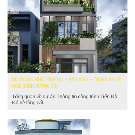
DỰ ÁN XÂY NHÀ TRỌN GÓI – ANH BÍNH – THUẬN AN TP.
HCM (BÌNH DƯƠNG CŨ)
Tổng quan về dự án Thông tin công trình Tiến Độ:
Đổ bê tông cất...