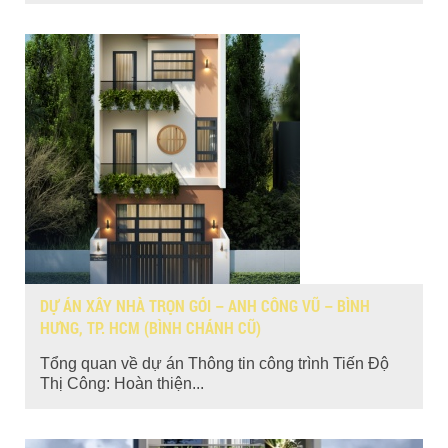
DỰ ÁN XÂY NHÀ TRỌN GÓI – ANH CÔNG VŨ – BÌNH
HƯNG, TP. HCM (BÌNH CHÁNH CŨ)
Tổng quan về dự án Thông tin công trình Tiến Độ
Thị Công: Hoàn thiện...