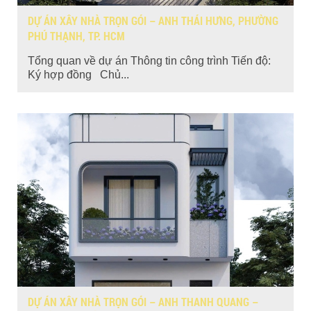
DỰ ÁN XÂY NHÀ TRỌN GÓI – ANH THÁI HƯNG, PHƯỜNG
PHÚ THẠNH, TP. HCM
Tổng quan về dự án Thông tin công trình Tiến độ:
Ký hợp đồng Chủ...
DỰ ÁN XÂY NHÀ TRỌN GÓI – ANH THANH QUANG –