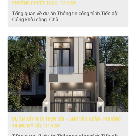
PHƯỜNG PHƯỚC LONG, TP. HCM
Tổng quan về dự án Thông tin công trình Tiến độ:
Cúng khởi công Chủ...
DỰ ÁN XÂY NHÀ TRỌN GÓI – ANH VĂN NGÂN- PHƯỜNG
TRUNG MỸ TÂY, TP. HCM