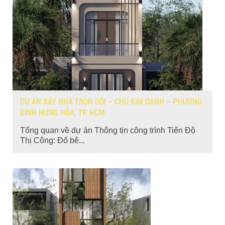
DỰ ÁN XÂY NHÀ TRỌN GÓI – CHÚ KIM OANH – PHƯỜNG
BÌNH HƯNG HÒA, TP. HCM
Tổng quan về dự án Thông tin công trình Tiến Độ
Thị Công: Đổ bê...