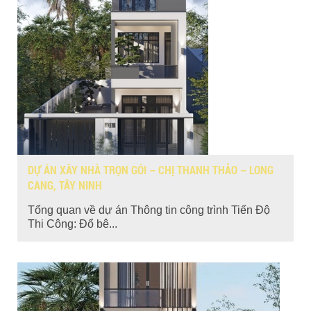
DỰ ÁN XÂY NHÀ TRỌN GÓI – CHỊ THANH THẢO – LONG
CANG, TÂY NINH
Tổng quan về dự án Thông tin công trình Tiến Độ
Thi Công: Đổ bê...