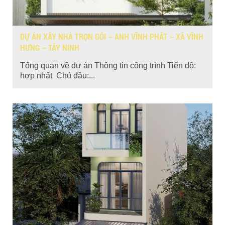
DỰ ÁN XÂY NHÀ TRỌN GÓI – ANH VĨNH PHÁT – XÃ VĨNH
HƯNG – TÂY NINH
Tổng quan về dự án Thông tin công trình Tiến độ:
hợp nhất Chủ đầu:...