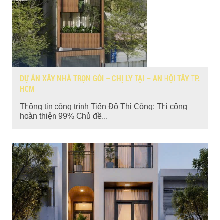
DỰ ÁN XÂY NHÀ TRỌN GÓI – CHỊ LY TẠI – AN HỘI TÂY TP.
HCM
Thông tin công trình Tiến Độ Thị Công: Thi công
hoàn thiện 99% Chủ đề...