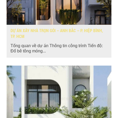
DỰ ÁN XÂY NHÀ TRỌN GÓI – ANH BẮC – P. HIỆP BÌNH,
TP. HCM
Tổng quan về dự án Thông tin công trình Tiến độ:
Đổ bê tông móng...