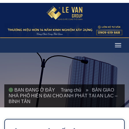
Togg
navig
BẠN ĐANG Ở ĐÂY
Trang chủ
» BÀN GIAO
NHÀ PHỐ HIỆN ĐẠI CHO ANH PHÁT TẠI AN LẠC –
BÌNH TÂN