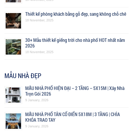
Thiết kế phòng khách bằng gỗ đẹp, sang không chỗ chê
18 November, 2025
30+ Mẫu thiết kế giếng trời cho nhà phố HOT nhất năm
2026
18 November, 2025
MẪU NHÀ ĐẸP
MẪU NHÀ PHỐ HIỆN ĐẠI – 2 TẦNG – 5X15M | Xây Nhà
Trọn Gói 2026
9 January, 2026
MẪU NHÀ PHỐ TÂN CỔ ĐIỂN 5X18M | 3 TẦNG | CHÌA
KHÓA TRAO TAY
9 January, 2026