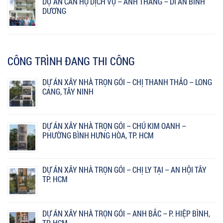
DỰ ÁN CĂN HỘ DỊCH VỤ – ANH THẮNG – DĨ AN BÌNH
DƯƠNG
CÔNG TRÌNH ĐANG THI CÔNG
DỰ ÁN XÂY NHÀ TRỌN GÓI – CHỊ THANH THẢO – LONG
CANG, TÂY NINH
DỰ ÁN XÂY NHÀ TRỌN GÓI – CHÚ KIM OANH –
PHƯỜNG BÌNH HƯNG HÒA, TP. HCM
DỰ ÁN XÂY NHÀ TRỌN GÓI – CHỊ LY TẠI – AN HỘI TÂY
TP. HCM
DỰ ÁN XÂY NHÀ TRỌN GÓI – ANH BẮC – P. HIỆP BÌNH,
TP. HCM