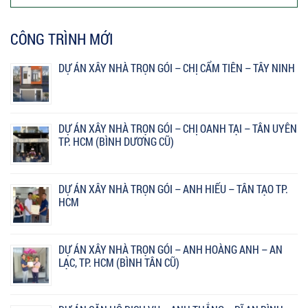
CÔNG TRÌNH MỚI
DỰ ÁN XÂY NHÀ TRỌN GÓI – CHỊ CẨM TIÊN – TÂY NINH
DỰ ÁN XÂY NHÀ TRỌN GÓI – CHỊ OANH TẠI – TÂN UYÊN
TP. HCM (BÌNH DƯƠNG CŨ)
DỰ ÁN XÂY NHÀ TRỌN GÓI – ANH HIẾU – TÂN TẠO TP.
HCM
DỰ ÁN XÂY NHÀ TRỌN GÓI – ANH HOÀNG ANH – AN
LẠC, TP. HCM (BÌNH TÂN CŨ)