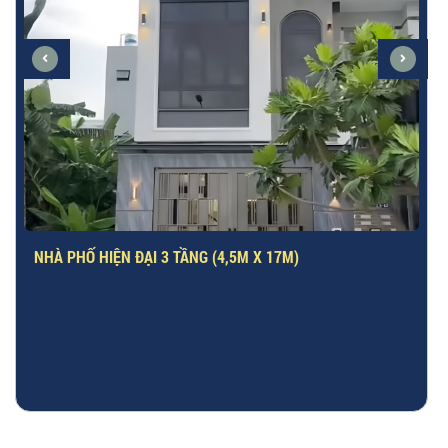
MẪU NHÀ 3,5 TẦNG VỚI DIỆN TÍCH 4X15M