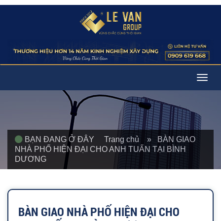
Togg
navig
BẠN ĐANG Ở ĐÂY
Trang chủ
» BÀN GIAO
NHÀ PHỐ HIỆN ĐẠI CHO ANH TUẤN TẠI BÌNH
DƯƠNG
BÀN GIAO NHÀ PHỐ HIỆN ĐẠI CHO