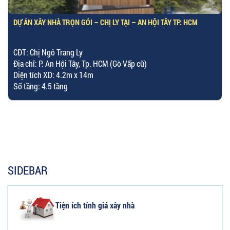
DỰ ÁN XÂY NHÀ TRỌN GÓI – CHỊ LY TẠI – AN HỘI TÂY TP. HCM
CĐT: Chị Ngô Trang Ly
Địa chỉ: P. An Hội Tây, Tp. HCM (Gò Vấp cũ)
Diện tích XD: 4.2m x 14m
Số tầng: 4.5 tầng
SIDEBAR
Tiện ích tính giá xây nhà