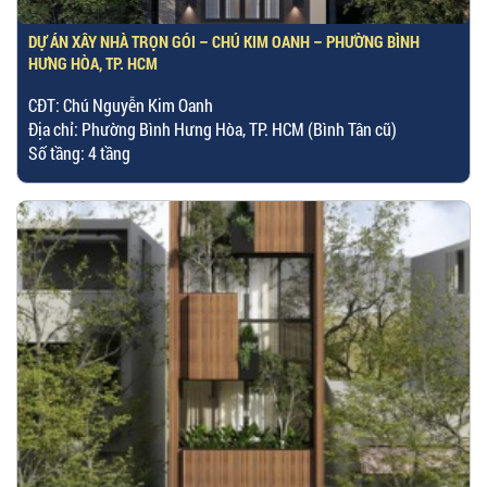
DỰ ÁN XÂY NHÀ TRỌN GÓI – CHÚ KIM OANH – PHƯỜNG BÌNH
HƯNG HÒA, TP. HCM
CĐT: Chú Nguyễn Kim Oanh
Địa chỉ: Phường Bình Hưng Hòa, TP. HCM (Bình Tân cũ)
Số tầng: 4 tầng