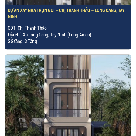
DỰ ÁN XÂY NHÀ TRỌN GÓI – CHỊ THANH THẢO – LONG CANG, TÂY
NINH
CĐT: Chị Thanh Thảo
Địa chỉ: Xã Long Cang, Tây Ninh (Long An cũ)
Số tầng: 3 Tầng