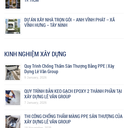
DỰ ÁN XÂY NHÀ TRỌN GÓI – ANH VĨNH PHÁT – XÃ
VĨNH HƯNG – TÂY NINH
KINH NGHIỆM XÂY DỰNG
Quy Trình Chống Thấm Sân Thượng Bằng PPE | Xây
Dựng Lê Văn Group
9 January, 2026
QUY TRÌNH BẮN KEO GẠCH EPOXY 2 THÀNH PHẦN TẠI
XÂY DỰNG LÊ VĂN GROUP
7 January, 2026
THI CÔNG CHỐNG THẤM MÀNG PPE SÂN THƯỢNG CỦA
XÂY DỰNG LÊ VĂN GROUP
18 November, 2025