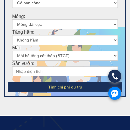
Móng:
Tầng hầm:
Mái:
Sân vườn:
Tính chi phí dự trù