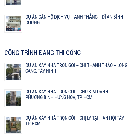
DỰ ÁN CĂN HỘ DỊCH VỤ – ANH THẮNG – DĨ AN BÌNH
DƯƠNG
CÔNG TRÌNH ĐANG THI CÔNG
DỰ ÁN XÂY NHÀ TRỌN GÓI – CHỊ THANH THẢO – LONG
CANG, TÂY NINH
DỰ ÁN XÂY NHÀ TRỌN GÓI – CHÚ KIM OANH –
PHƯỜNG BÌNH HƯNG HÒA, TP. HCM
DỰ ÁN XÂY NHÀ TRỌN GÓI – CHỊ LY TẠI – AN HỘI TÂY
TP. HCM