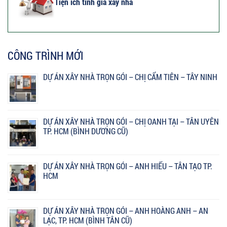
Tiện ích tính giá xây nhà
CÔNG TRÌNH MỚI
DỰ ÁN XÂY NHÀ TRỌN GÓI – CHỊ CẨM TIÊN – TÂY NINH
DỰ ÁN XÂY NHÀ TRỌN GÓI – CHỊ OANH TẠI – TÂN UYÊN
TP. HCM (BÌNH DƯƠNG CŨ)
DỰ ÁN XÂY NHÀ TRỌN GÓI – ANH HIẾU – TÂN TẠO TP.
HCM
DỰ ÁN XÂY NHÀ TRỌN GÓI – ANH HOÀNG ANH – AN
LẠC, TP. HCM (BÌNH TÂN CŨ)