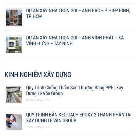
DỰ ÁN XÂY NHÀ TRỌN GÓI – ANH BẮC – P. HIỆP BÌNH,
TP. HCM
DỰ ÁN XÂY NHÀ TRỌN GÓI – ANH VĨNH PHÁT – XÃ
VĨNH HƯNG – TÂY NINH
KINH NGHIỆM XÂY DỰNG
Quy Trình Chống Thấm Sân Thượng Bằng PPE | Xây
Dựng Lê Văn Group
9 January, 2026
QUY TRÌNH BẮN KEO GẠCH EPOXY 2 THÀNH PHẦN TẠI
XÂY DỰNG LÊ VĂN GROUP
7 January, 2026