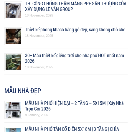
THI CÔNG CHỐNG THẤM MÀNG PPE SÂN THƯỢNG CỦA
XÂY DỰNG LÊ VĂN GROUP
18 November, 2025
Thiết kế phòng khách bằng gỗ đẹp, sang không chỗ chê
18 November, 2025
30+ Mẫu thiết kế giếng trời cho nhà phố HOT nhất năm
2026
18 November, 2025
MẪU NHÀ ĐẸP
MẪU NHÀ PHỐ HIỆN ĐẠI – 2 TẦNG – 5X15M | Xây Nhà
Trọn Gói 2026
9 January, 2026
MẪU NHÀ PHỐ TÂN CỔ ĐIỂN 5X18M | 3 TẦNG | CHÌA