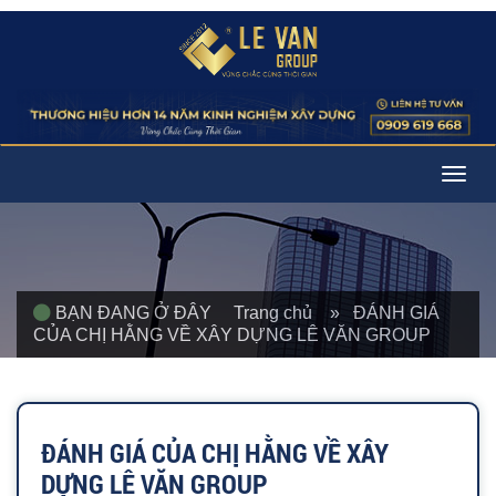
Togg
navig
BẠN ĐANG Ở ĐÂY
Trang chủ
» ĐÁNH GIÁ
CỦA CHỊ HẰNG VỀ XÂY DỰNG LÊ VĂN GROUP
ĐÁNH GIÁ CỦA CHỊ HẰNG VỀ XÂY
DỰNG LÊ VĂN GROUP