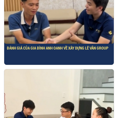
ĐÁNH GIÁ CỦA GIA ĐÌNH ANH OANH VỀ XÂY DỰNG LÊ VĂN GROUP