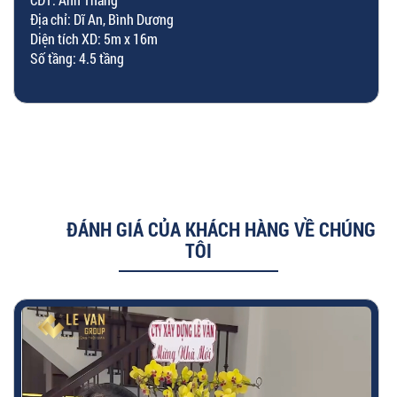
Địa chỉ: Dĩ An, Bình Dương
Diện tích XD: 5m x 16m
Số tầng: 4.5 tầng
ĐÁNH GIÁ CỦA KHÁCH HÀNG VỀ CHÚNG
TÔI