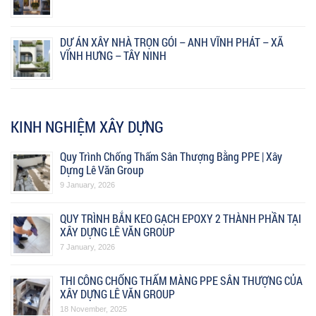
DỰ ÁN XÂY NHÀ TRỌN GÓI – ANH VĨNH PHÁT – XÃ
VĨNH HƯNG – TÂY NINH
KINH NGHIỆM XÂY DỰNG
Quy Trình Chống Thấm Sân Thượng Bằng PPE | Xây
Dựng Lê Văn Group
9 January, 2026
QUY TRÌNH BẮN KEO GẠCH EPOXY 2 THÀNH PHẦN TẠI
XÂY DỰNG LÊ VĂN GROUP
7 January, 2026
THI CÔNG CHỐNG THẤM MÀNG PPE SÂN THƯỢNG CỦA
XÂY DỰNG LÊ VĂN GROUP
18 November, 2025