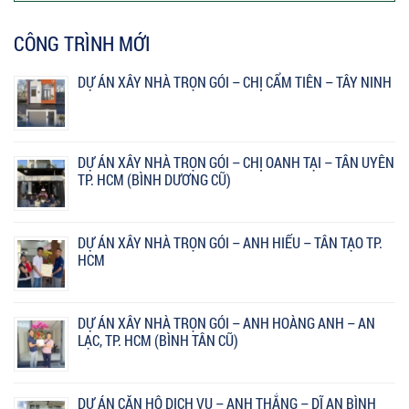
CÔNG TRÌNH MỚI
DỰ ÁN XÂY NHÀ TRỌN GÓI – CHỊ CẨM TIÊN – TÂY NINH
DỰ ÁN XÂY NHÀ TRỌN GÓI – CHỊ OANH TẠI – TÂN UYÊN
TP. HCM (BÌNH DƯƠNG CŨ)
DỰ ÁN XÂY NHÀ TRỌN GÓI – ANH HIẾU – TÂN TẠO TP.
HCM
DỰ ÁN XÂY NHÀ TRỌN GÓI – ANH HOÀNG ANH – AN
LẠC, TP. HCM (BÌNH TÂN CŨ)
DỰ ÁN CĂN HỘ DỊCH VỤ – ANH THẮNG – DĨ AN BÌNH