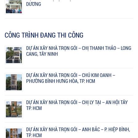
DƯƠNG
CÔNG TRÌNH ĐANG THI CÔNG
DỰ ÁN XÂY NHÀ TRỌN GÓI – CHỊ THANH THẢO – LONG
CANG, TÂY NINH
DỰ ÁN XÂY NHÀ TRỌN GÓI – CHÚ KIM OANH –
PHƯỜNG BÌNH HƯNG HÒA, TP. HCM
DỰ ÁN XÂY NHÀ TRỌN GÓI – CHỊ LY TẠI – AN HỘI TÂY
TP. HCM
DỰ ÁN XÂY NHÀ TRỌN GÓI – ANH BẮC – P. HIỆP BÌNH,
TP. HCM