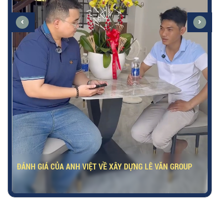
ĐÁNH GIÁ CỦA ANH VIỆT VỀ XÂY DỰNG LÊ VĂN GROUP