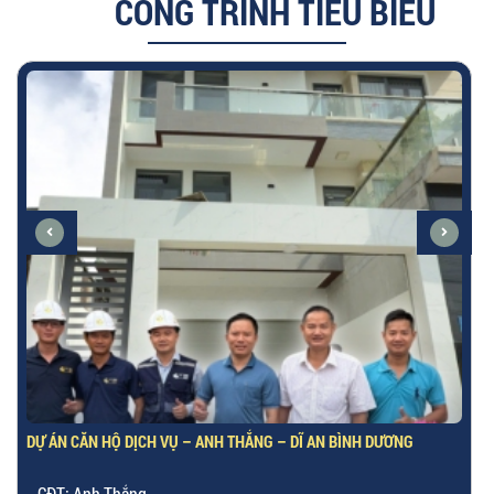
CÔNG TRÌNH TIÊU BIỂU
DỰ ÁN CĂN HỘ DỊCH VỤ – ANH THẮNG – DĨ AN BÌNH DƯƠNG
CĐT: Anh Thắng