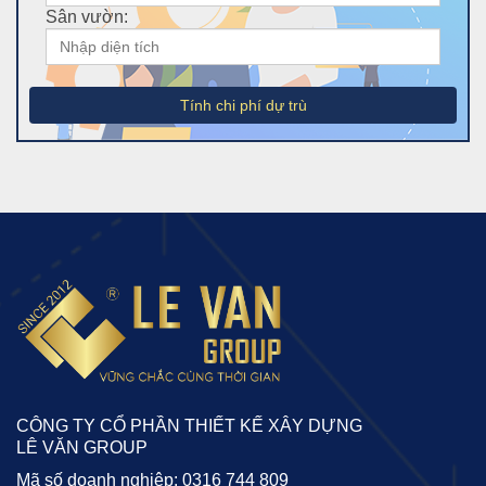
Sân vườn:
Tính chi phí dự trù
CÔNG TY CỔ PHẦN THIẾT KẾ XÂY DỰNG
LÊ VĂN GROUP
Mã số doanh nghiệp: 0316 744 809