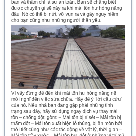
bạn và thậm chí là sự an toàn. Bạn sẽ chẳng biết
được chuyện gì sẽ xảy ra khi mái tôn hư hỏng nặng
đâu. Nó có thể bị nứt, vỡ vụn ra và gây nguy hiểm
cho bạn cũng như những người thân yêu.
Vì vậy đừng để đến khi mái tôn hư hỏng nặng nề
mới nghĩ đến việc sửa chữa. Hãy để ý “lời cầu cứu”
của nó. Nếu nhà bạn đang gặp phải những tình
trạng sau đây, hãy sử dụng ngay dịch vụ thay mái
tôn – chống dột, gồm: – Mái tôn bị rỉ sét – Mái tôn bị
thấm dột – Mái tôn xuất hiện lỗ thủng, bị ăn mòn bởi
thời tiết cũng như các tác động về vật lý, thời gian –
Mái tôn trầy xước – Mái tôn hư, dột ở những vị trí mũ