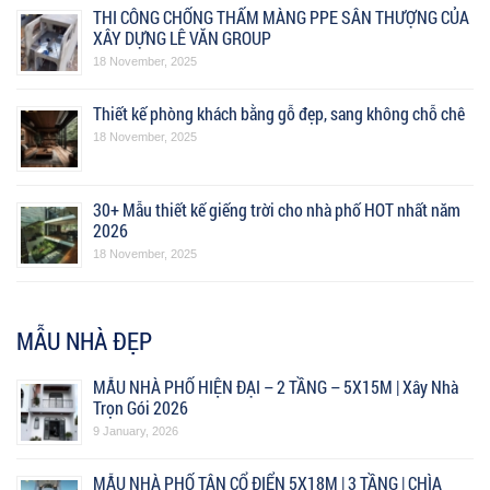
THI CÔNG CHỐNG THẤM MÀNG PPE SÂN THƯỢNG CỦA
XÂY DỰNG LÊ VĂN GROUP
18 November, 2025
Thiết kế phòng khách bằng gỗ đẹp, sang không chỗ chê
18 November, 2025
30+ Mẫu thiết kế giếng trời cho nhà phố HOT nhất năm
2026
18 November, 2025
MẪU NHÀ ĐẸP
MẪU NHÀ PHỐ HIỆN ĐẠI – 2 TẦNG – 5X15M | Xây Nhà
Trọn Gói 2026
9 January, 2026
MẪU NHÀ PHỐ TÂN CỔ ĐIỂN 5X18M | 3 TẦNG | CHÌA