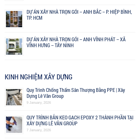
DỰ ÁN XÂY NHÀ TRỌN GÓI – ANH BẮC – P. HIỆP BÌNH,
TP. HCM
DỰ ÁN XÂY NHÀ TRỌN GÓI – ANH VĨNH PHÁT – XÃ
VĨNH HƯNG – TÂY NINH
KINH NGHIỆM XÂY DỰNG
Quy Trình Chống Thấm Sân Thượng Bằng PPE | Xây
Dựng Lê Văn Group
9 January, 2026
QUY TRÌNH BẮN KEO GẠCH EPOXY 2 THÀNH PHẦN TẠI
XÂY DỰNG LÊ VĂN GROUP
7 January, 2026