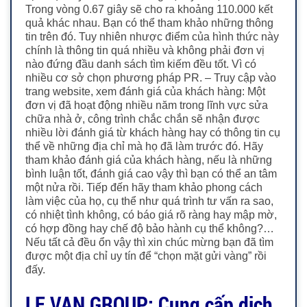
Trong vòng 0.67 giây sẽ cho ra khoảng 110.000 kết
quả khác nhau. Bạn có thể tham khảo những thông
tin trên đó. Tuy nhiên nhược điểm của hình thức này
chính là thông tin quá nhiều và không phải đơn vị
nào đứng đầu danh sách tìm kiếm đều tốt. Vì có
nhiều cơ sở chọn phương pháp PR. – Truy cập vào
trang website, xem đánh giá của khách hàng: Một
đơn vị đã hoạt động nhiều năm trong lĩnh vực sửa
chữa nhà ở, công trình chắc chắn sẽ nhận được
nhiều lời đánh giá từ khách hàng hay có thông tin cụ
thể về những địa chỉ mà họ đã làm trước đó. Hãy
tham khảo đánh giá của khách hàng, nếu là những
bình luận tốt, đánh giá cao vậy thì bạn có thể an tâm
một nửa rồi. Tiếp đến hãy tham khảo phong cách
làm việc của họ, cụ thể như quá trình tư vấn ra sao,
có nhiệt tình không, có báo giá rõ ràng hay mập mờ,
có hợp đồng hay chế độ bảo hành cụ thể không?…
Nếu tất cả đều ổn vậy thì xin chúc mừng bạn đã tìm
được một địa chỉ uy tín để “chọn mặt gửi vàng” rồi
đấy.
LE VAN GROUP: Cung cấp dịch