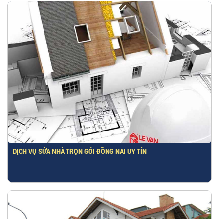
DỊCH VỤ SỬA NHÀ TRỌN GÓI ĐỒNG NAI UY TÍN