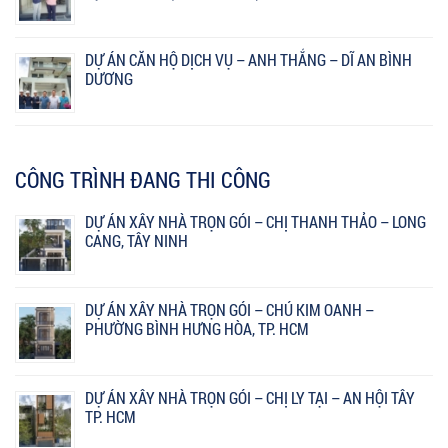
DỰ ÁN CĂN HỘ DỊCH VỤ – ANH THẮNG – DĨ AN BÌNH
DƯƠNG
CÔNG TRÌNH ĐANG THI CÔNG
DỰ ÁN XÂY NHÀ TRỌN GÓI – CHỊ THANH THẢO – LONG
CANG, TÂY NINH
DỰ ÁN XÂY NHÀ TRỌN GÓI – CHÚ KIM OANH –
PHƯỜNG BÌNH HƯNG HÒA, TP. HCM
DỰ ÁN XÂY NHÀ TRỌN GÓI – CHỊ LY TẠI – AN HỘI TÂY
TP. HCM