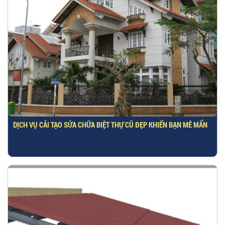
DỊCH VỤ CẢI TẠO SỬA CHỮA BIỆT THỰ CŨ ĐẸP KHIẾN BẠN MÊ MẨN