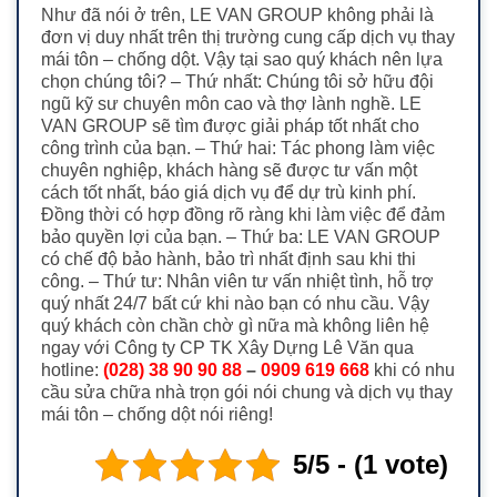
Như đã nói ở trên, LE VAN GROUP không phải là
đơn vị duy nhất trên thị trường cung cấp dịch vụ thay
mái tôn – chống dột. Vậy tại sao quý khách nên lựa
chọn chúng tôi? – Thứ nhất: Chúng tôi sở hữu đội
ngũ kỹ sư chuyên môn cao và thợ lành nghề. LE
VAN GROUP sẽ tìm được giải pháp tốt nhất cho
công trình của bạn. – Thứ hai: Tác phong làm việc
chuyên nghiệp, khách hàng sẽ được tư vấn một
cách tốt nhất, báo giá dịch vụ để dự trù kinh phí.
Đồng thời có hợp đồng rõ ràng khi làm việc để đảm
bảo quyền lợi của bạn. – Thứ ba: LE VAN GROUP
có chế độ bảo hành, bảo trì nhất định sau khi thi
công. – Thứ tư: Nhân viên tư vấn nhiệt tình, hỗ trợ
quý nhất 24/7 bất cứ khi nào bạn có nhu cầu. Vậy
quý khách còn chần chờ gì nữa mà không liên hệ
ngay với Công ty CP TK Xây Dựng Lê Văn qua
hotline:
(028) 38 90 90 88
–
0909 619 668
khi có nhu
cầu sửa chữa nhà trọn gói nói chung và dịch vụ thay
mái tôn – chống dột nói riêng!
5/5 - (1 vote)