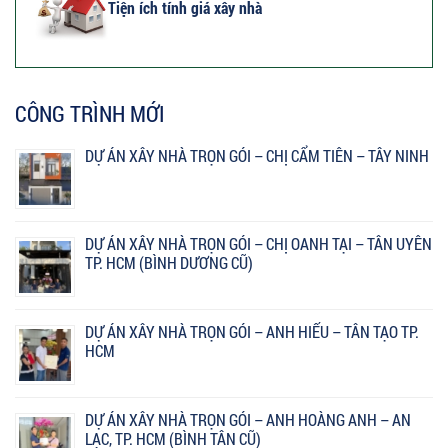
Tiện ích tính giá xây nhà
CÔNG TRÌNH MỚI
DỰ ÁN XÂY NHÀ TRỌN GÓI – CHỊ CẨM TIÊN – TÂY NINH
DỰ ÁN XÂY NHÀ TRỌN GÓI – CHỊ OANH TẠI – TÂN UYÊN
TP. HCM (BÌNH DƯƠNG CŨ)
DỰ ÁN XÂY NHÀ TRỌN GÓI – ANH HIẾU – TÂN TẠO TP.
HCM
DỰ ÁN XÂY NHÀ TRỌN GÓI – ANH HOÀNG ANH – AN
LẠC, TP. HCM (BÌNH TÂN CŨ)