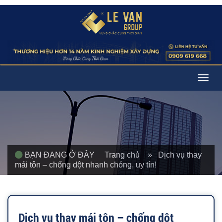
Togg
navig
BẠN ĐANG Ở ĐÂY
Trang chủ
» Dịch vụ thay
mái tôn – chống dột nhanh chóng, uy tín!
Dịch vụ thay mái tôn – chống dột