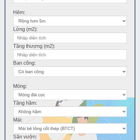
Hẻm:
Lửng (m2):
Tầng thượng (m2):
Ban công:
Móng:
Tầng hầm:
Mái:
Sân vườn: