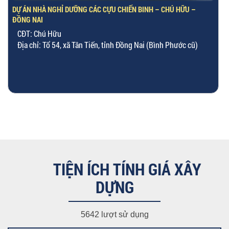
 –
DỰ ÁN NHÀ Ở KẾT HỢP VĂN PHÒNG – CHỊ TÂM – P. PHÚ ĐỊNH, TP
HCM
CĐT: Chị Tâm
cũ)
Địa chỉ: 63 Lương Ngọc Quyến, P.13, Q.8
Diện tích XD: 4.3m x 21m
Quy mô XD: 1 bán hầm, 1 trệt, 1 lửng, 4 lầu và 1 sân thượng.
TIỆN ÍCH TÍNH GIÁ XÂY
DỰNG
5642 lượt sử dụng