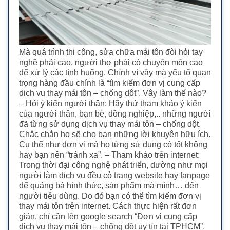
Mà quá trình thi công, sửa chữa mái tôn đòi hỏi tay
nghề phải cao, người thợ phải có chuyên môn cao
để xử lý các tình huống. Chính vì vậy mà yếu tố quan
trọng hàng đầu chính là “tìm kiếm đơn vị cung cấp
dịch vụ thay mái tôn – chống dột”. Vậy làm thế nào?
– Hỏi ý kiến người thân: Hãy thử tham khảo ý kiến
của người thân, bạn bè, đồng nghiệp,.. những người
đã từng sử dụng dịch vụ thay mái tôn – chống dột.
Chắc chắn họ sẽ cho bạn những lời khuyên hữu ích.
Cụ thể như đơn vị mà họ từng sử dụng có tốt không
hay bạn nên “tránh xa”. – Tham khảo trên internet:
Trong thời đại công nghệ phát triển, dường như mọi
người làm dịch vụ đều cỏ trang website hay fanpage
để quảng bá hình thức, sản phẩm mà mình… đến
người tiêu dùng. Do đó bạn có thể tìm kiếm đơn vị
thay mái tôn trên internet. Cách thực hiện rất đơn
giản, chỉ cần lên google search “Đơn vị cung cấp
dịch vụ thay mái tôn – chống dột uy tín tại TPHCM”.