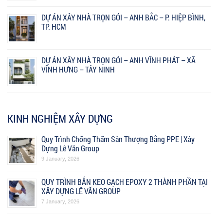
DỰ ÁN XÂY NHÀ TRỌN GÓI – ANH BẮC – P. HIỆP BÌNH,
TP. HCM
DỰ ÁN XÂY NHÀ TRỌN GÓI – ANH VĨNH PHÁT – XÃ
VĨNH HƯNG – TÂY NINH
KINH NGHIỆM XÂY DỰNG
Quy Trình Chống Thấm Sân Thượng Bằng PPE | Xây
Dựng Lê Văn Group
9 January, 2026
QUY TRÌNH BẮN KEO GẠCH EPOXY 2 THÀNH PHẦN TẠI
XÂY DỰNG LÊ VĂN GROUP
7 January, 2026