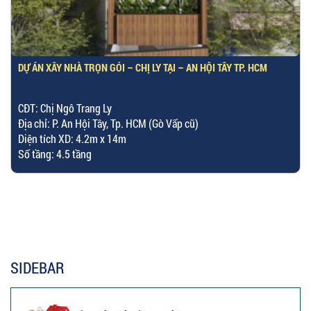
DỰ ÁN XÂY NHÀ TRỌN GÓI – CHỊ LY TẠI – AN HỘI TÂY TP. HCM
CĐT: Chị Ngô Trang Ly
Địa chỉ: P. An Hội Tây, Tp. HCM (Gò Vấp cũ)
Diện tích XD: 4.2m x 14m
Số tầng: 4.5 tầng
SIDEBAR