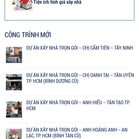
Tiện ích tính giá xây nhà
CÔNG TRÌNH MỚI
DỰ ÁN XÂY NHÀ TRỌN GÓI – CHỊ CẨM TIÊN – TÂY NINH
DỰ ÁN XÂY NHÀ TRỌN GÓI – CHỊ OANH TẠI – TÂN UYÊN
TP. HCM (BÌNH DƯƠNG CŨ)
DỰ ÁN XÂY NHÀ TRỌN GÓI – ANH HIẾU – TÂN TẠO TP.
HCM
DỰ ÁN XÂY NHÀ TRỌN GÓI – ANH HOÀNG ANH – AN
LẠC, TP. HCM (BÌNH TÂN CŨ)