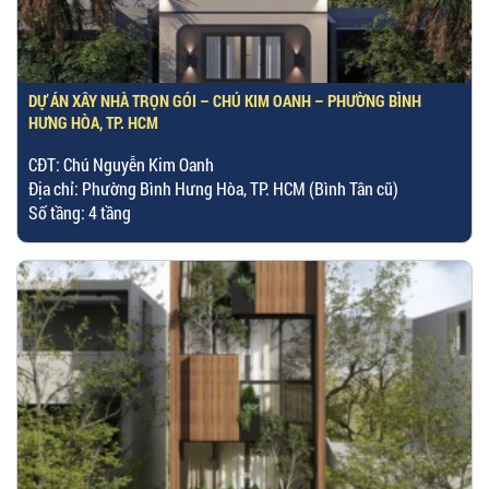
DỰ ÁN XÂY NHÀ TRỌN GÓI – CHÚ KIM OANH – PHƯỜNG BÌNH
HƯNG HÒA, TP. HCM
CĐT: Chú Nguyễn Kim Oanh
Địa chỉ: Phường Bình Hưng Hòa, TP. HCM (Bình Tân cũ)
Số tầng: 4 tầng