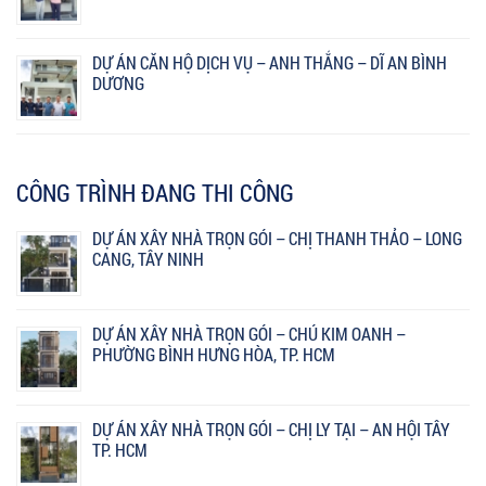
DỰ ÁN CĂN HỘ DỊCH VỤ – ANH THẮNG – DĨ AN BÌNH
DƯƠNG
CÔNG TRÌNH ĐANG THI CÔNG
DỰ ÁN XÂY NHÀ TRỌN GÓI – CHỊ THANH THẢO – LONG
CANG, TÂY NINH
DỰ ÁN XÂY NHÀ TRỌN GÓI – CHÚ KIM OANH –
PHƯỜNG BÌNH HƯNG HÒA, TP. HCM
DỰ ÁN XÂY NHÀ TRỌN GÓI – CHỊ LY TẠI – AN HỘI TÂY
TP. HCM