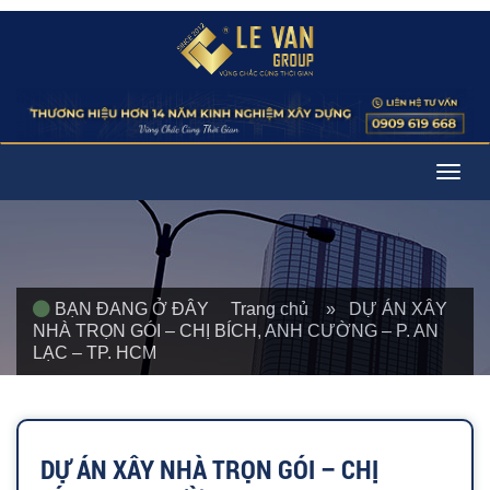
Togg
navig
BẠN ĐANG Ở ĐÂY
Trang chủ
» DỰ ÁN XÂY
NHÀ TRỌN GÓI – CHỊ BÍCH, ANH CƯỜNG – P. AN
LẠC – TP. HCM
DỰ ÁN XÂY NHÀ TRỌN GÓI – CHỊ