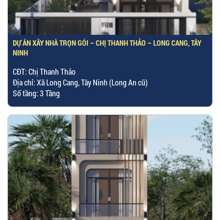
DỰ ÁN XÂY NHÀ TRỌN GÓI – CHỊ THANH THẢO – LONG CANG, TÂY
NINH
CĐT: Chị Thanh Thảo
Địa chỉ: Xã Long Cang, Tây Ninh (Long An cũ)
Số tầng: 3 Tầng