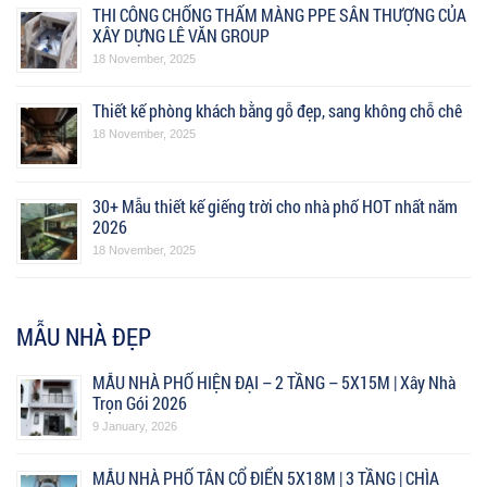
THI CÔNG CHỐNG THẤM MÀNG PPE SÂN THƯỢNG CỦA
XÂY DỰNG LÊ VĂN GROUP
18 November, 2025
Thiết kế phòng khách bằng gỗ đẹp, sang không chỗ chê
18 November, 2025
30+ Mẫu thiết kế giếng trời cho nhà phố HOT nhất năm
2026
18 November, 2025
MẪU NHÀ ĐẸP
MẪU NHÀ PHỐ HIỆN ĐẠI – 2 TẦNG – 5X15M | Xây Nhà
Trọn Gói 2026
9 January, 2026
MẪU NHÀ PHỐ TÂN CỔ ĐIỂN 5X18M | 3 TẦNG | CHÌA