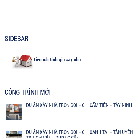
SIDEBAR
Tiện ích tính giá xây nhà
CÔNG TRÌNH MỚI
DỰ ÁN XÂY NHÀ TRỌN GÓI – CHỊ CẨM TIÊN – TÂY NINH
DỰ ÁN XÂY NHÀ TRỌN GÓI – CHỊ OANH TẠI – TÂN UYÊN
TP. HCM (BÌNH DƯƠNG CŨ)