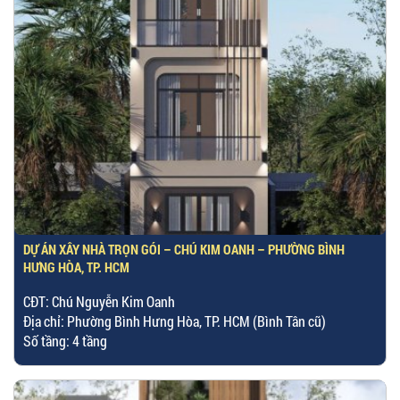
DỰ ÁN XÂY NHÀ TRỌN GÓI – CHÚ KIM OANH – PHƯỜNG BÌNH
HƯNG HÒA, TP. HCM
CĐT: Chú Nguyễn Kim Oanh
Địa chỉ: Phường Bình Hưng Hòa, TP. HCM (Bình Tân cũ)
Số tầng: 4 tầng