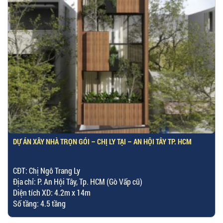
DỰ ÁN XÂY NHÀ TRỌN GÓI – CHỊ LY TẠI – AN HỘI TÂY TP. HCM
CĐT: Chị Ngô Trang Ly
Địa chỉ: P. An Hội Tây, Tp. HCM (Gò Vấp cũ)
Diện tích XD: 4.2m x 14m
Số tầng: 4.5 tầng