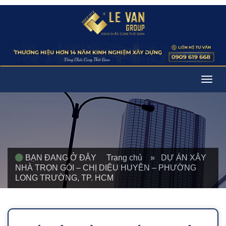
Togg
navig
BẠN ĐANG Ở ĐÂY
Trang chủ
» DỰ ÁN XÂY
NHÀ TRỌN GÓI – CHỊ DIỆU HUYỀN – PHƯỜNG
LONG TRƯỜNG, TP. HCM