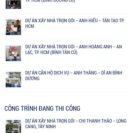
DỰ ÁN XÂY NHÀ TRỌN GÓI – ANH HIẾU – TÂN TẠO TP.
HCM
DỰ ÁN XÂY NHÀ TRỌN GÓI – ANH HOÀNG ANH – AN
LẠC, TP. HCM (BÌNH TÂN CŨ)
DỰ ÁN CĂN HỘ DỊCH VỤ – ANH THẮNG – DĨ AN BÌNH
DƯƠNG
CÔNG TRÌNH ĐANG THI CÔNG
DỰ ÁN XÂY NHÀ TRỌN GÓI – CHỊ THANH THẢO – LONG
CANG, TÂY NINH