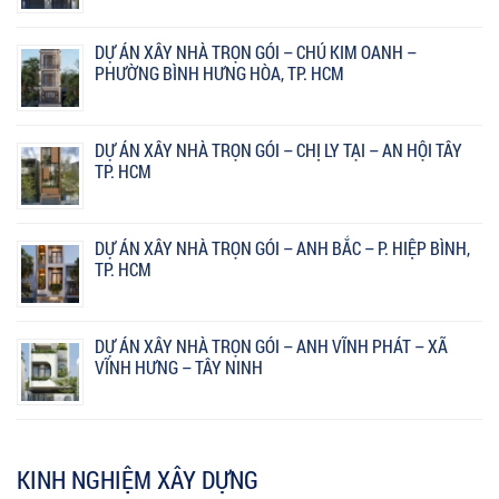
DỰ ÁN XÂY NHÀ TRỌN GÓI – CHÚ KIM OANH –
PHƯỜNG BÌNH HƯNG HÒA, TP. HCM
DỰ ÁN XÂY NHÀ TRỌN GÓI – CHỊ LY TẠI – AN HỘI TÂY
TP. HCM
DỰ ÁN XÂY NHÀ TRỌN GÓI – ANH BẮC – P. HIỆP BÌNH,
TP. HCM
DỰ ÁN XÂY NHÀ TRỌN GÓI – ANH VĨNH PHÁT – XÃ
VĨNH HƯNG – TÂY NINH
KINH NGHIỆM XÂY DỰNG