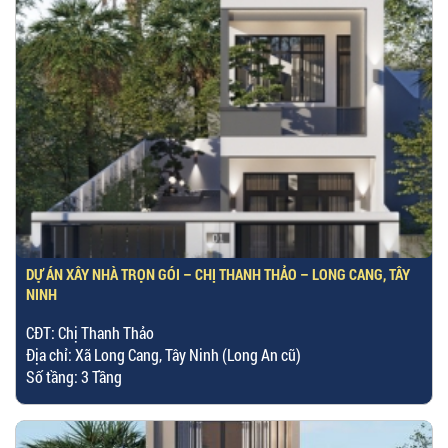
DỰ ÁN XÂY NHÀ TRỌN GÓI – CHỊ THANH THẢO – LONG CANG, TÂY
NINH
CĐT: Chị Thanh Thảo
Địa chỉ: Xã Long Cang, Tây Ninh (Long An cũ)
Số tầng: 3 Tầng