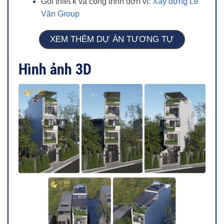
Gói thiết k và công trình đơn vị:
Xây dựng Lê
Văn Group
XEM THÊM DỰ ÁN TƯƠNG TỰ
Hình ảnh 3D