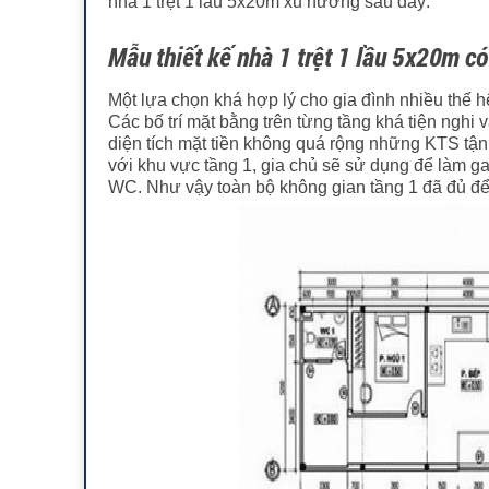
nhà 1 trệt 1 lầu 5x20m xu hướng sau đây:
Mẫu thiết kế nhà 1 trệt 1 lầu 5x20m c
Một lựa chọn khá hợp lý cho gia đình nhiều thế h
Các bố trí mặt bằng trên từng tầng khá tiện nghi
diện tích mặt tiền không quá rộng những KTS tận
với khu vực tầng 1, gia chủ sẽ sử dụng để làm 
WC. Như vậy toàn bộ không gian tầng 1 đã đủ để 