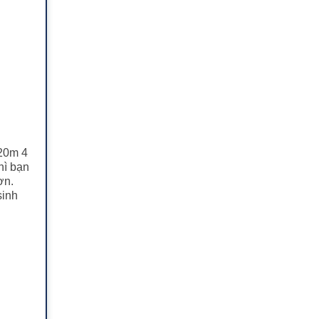
x20m 4
hì bạn
ơn.
sinh