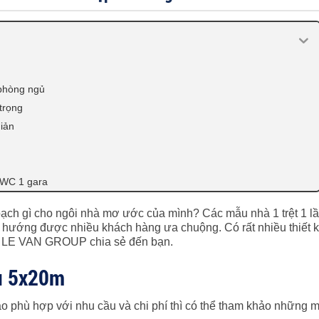
 phòng ngủ
trọng
giản
 WC 1 gara
oạch gì cho ngôi nhà mơ ước của mình? Các mẫu nhà 1 trệt 1 l
 hướng được nhiều khách hàng ưa chuộng. Có rất nhiều thiết 
đây LE VAN GROUP chia sẻ đến bạn.
ầu 5x20m
 phù hợp với nhu cầu và chi phí thì có thể tham khảo những 