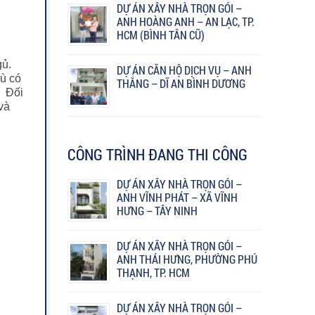
DỰ ÁN XÂY NHÀ TRỌN GÓI –
ANH HOÀNG ANH – AN LẠC, TP.
HCM (BÌNH TÂN CŨ)
gủ.
DỰ ÁN CĂN HỘ DỊCH VỤ – ANH
dù có
THẮNG – DĨ AN BÌNH DƯƠNG
.
Đối
và
CÔNG TRÌNH ĐANG THI CÔNG
DỰ ÁN XÂY NHÀ TRỌN GÓI –
ANH VĨNH PHÁT – XÃ VĨNH
HƯNG – TÂY NINH
DỰ ÁN XÂY NHÀ TRỌN GÓI –
ANH THÁI HƯNG, PHƯỜNG PHÚ
THẠNH, TP. HCM
DỰ ÁN XÂY NHÀ TRỌN GÓI –