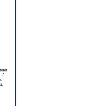
thiết
 cầu
ầu
i,