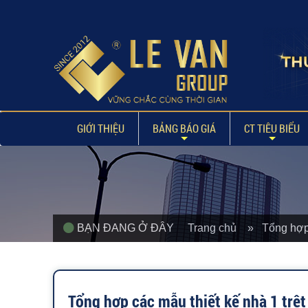
GIỚI THIỆU
BẢNG BÁO GIÁ
CT TIÊU BIỂU
BẠN ĐANG Ở ĐÂY
Trang chủ
» Tổng hợp 
Tổng hợp các mẫu thiết kế nhà 1 trệ