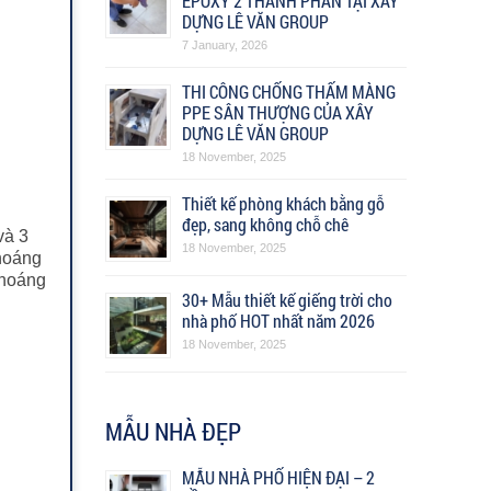
EPOXY 2 THÀNH PHẦN TẠI XÂY
DỰNG LÊ VĂN GROUP
7 January, 2026
THI CÔNG CHỐNG THẤM MÀNG
PPE SÂN THƯỢNG CỦA XÂY
DỰNG LÊ VĂN GROUP
18 November, 2025
Thiết kế phòng khách bằng gỗ
đẹp, sang không chỗ chê
và 3
18 November, 2025
thoáng
thoáng
30+ Mẫu thiết kế giếng trời cho
nhà phố HOT nhất năm 2026
18 November, 2025
MẪU NHÀ ĐẸP
MẪU NHÀ PHỐ HIỆN ĐẠI – 2