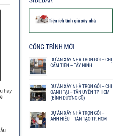
Tiện ích tính giá xây nhà
CÔNG TRÌNH MỚI
DỰ ÁN XÂY NHÀ TRỌN GÓI – CHỊ
CẨM TIÊN – TÂY NINH
DỰ ÁN XÂY NHÀ TRỌN GÓI – CHỊ
ầu hay
OANH TẠI – TÂN UYÊN TP. HCM
kế
(BÌNH DƯƠNG CŨ)
DỰ ÁN XÂY NHÀ TRỌN GÓI –
ANH HIẾU – TÂN TẠO TP. HCM
mẫu