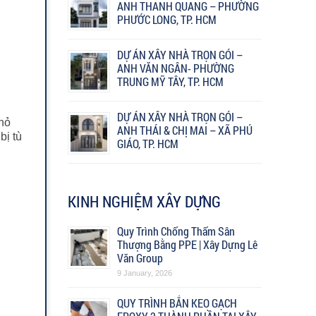
ANH THANH QUANG – PHƯỜNG
PHƯỚC LONG, TP. HCM
DỰ ÁN XÂY NHÀ TRỌN GÓI –
ANH VĂN NGÂN- PHƯỜNG
TRUNG MỸ TÂY, TP. HCM
DỰ ÁN XÂY NHÀ TRỌN GÓI –
nhỏ
ANH THÁI & CHỊ MAI – XÃ PHÚ
bị tù
GIÁO, TP. HCM
KINH NGHIỆM XÂY DỰNG
Quy Trình Chống Thấm Sân
Thượng Bằng PPE | Xây Dựng Lê
Văn Group
9 January, 2026
QUY TRÌNH BẮN KEO GẠCH