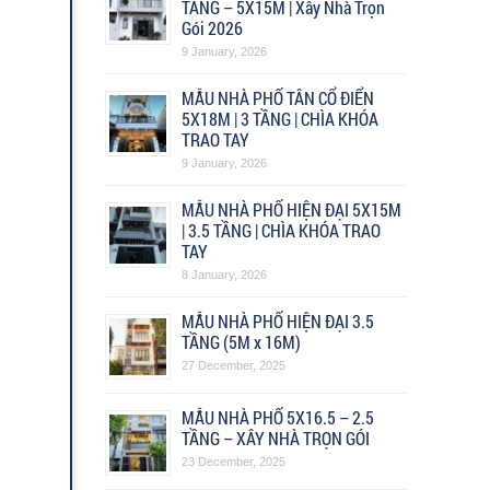
TẦNG – 5X15M | Xây Nhà Trọn
Gói 2026
9 January, 2026
MẪU NHÀ PHỐ TÂN CỔ ĐIỂN
5X18M | 3 TẦNG | CHÌA KHÓA
TRAO TAY
9 January, 2026
MẪU NHÀ PHỐ HIỆN ĐẠI 5X15M
| 3.5 TẦNG | CHÌA KHÓA TRAO
TAY
8 January, 2026
MẪU NHÀ PHỐ HIỆN ĐẠI 3.5
TẦNG (5M x 16M)
27 December, 2025
MẪU NHÀ PHỐ 5X16.5 – 2.5
TẦNG – XÂY NHÀ TRỌN GÓI
23 December, 2025