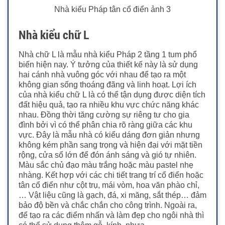
Nhà kiểu Pháp tân cổ điển ảnh 3
Nhà kiểu chữ L
Nhà chữ L là mẫu nhà kiểu Pháp 2 tầng 1 tum phổ
biến hiện nay. Ý tưởng của thiết kế này là sử dụng
hai cánh nhà vuông góc với nhau để tạo ra một
không gian sống thoáng đãng và linh hoạt.
Lợi ích
của nhà kiểu chữ L là có thể tận dụng được diện tích
đất hiệu quả, tạo ra nhiều khu vực chức năng khác
nhau. Đồng thời tăng cường sự riêng tư cho gia
đình bởi vì có thể phân chia rõ ràng giữa các khu
vực.
Đây là mẫu nhà có kiểu dáng đơn giản nhưng
không kém phần sang trọng và hiện đại với mặt tiền
rộng, cửa sổ lớn để đón ánh sáng và gió tự nhiên.
Màu sắc chủ đạo màu trắng hoặc màu pastel nhẹ
nhàng. Kết hợp với các chi tiết trang trí cổ điển hoặc
tân cổ điển như cột trụ, mái vòm, hoa văn phào chỉ,
…
Vật liệu cũng là gạch, đá, xi măng, sắt thép… đảm
bảo độ bền và chắc chắn cho công trình. Ngoài ra,
để tạo ra các điểm nhấn và làm đẹp cho ngôi nhà thì