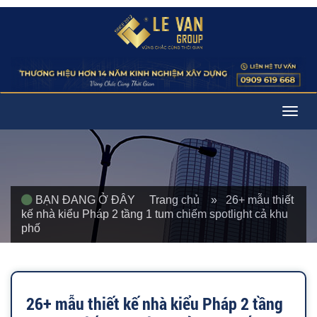
Togg
navig
BẠN ĐANG Ở ĐÂY
Trang chủ
» 26+ mẫu thiết
kế nhà kiểu Pháp 2 tầng 1 tum chiếm spotlight cả khu
phố
26+ mẫu thiết kế nhà kiểu Pháp 2 tầng