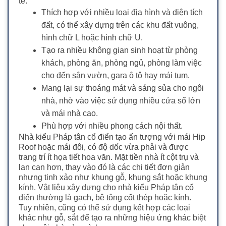
tế.
Thích hợp với nhiều loại địa hình và diện tích
đất, có thể xây dựng trên các khu đất vuông,
hình chữ L hoặc hình chữ U.
Tạo ra nhiều không gian sinh hoạt từ phòng
khách, phòng ăn, phòng ngủ, phòng làm việc
cho đến sân vườn, gara ô tô hay mái tum.
Mang lại sự thoáng mát và sáng sủa cho ngôi
nhà, nhờ vào việc sử dụng nhiều cửa sổ lớn
và mái nhà cao.
Phù hợp với nhiều phong cách nội thất.
Nhà kiểu Pháp tân cổ điển tạo ấn tượng với mái Hip
Roof hoặc mái đôi, có độ dốc vừa phải và được
trang trí ít họa tiết hoa văn. Mặt tiền nhà ít cột trụ và
lan can hơn, thay vào đó là các chi tiết đơn giản
nhưng tinh xảo như khung gỗ, khung sắt hoặc khung
kính.
Vật liệu xây dựng cho nhà kiểu Pháp tân cổ
điển thường là gạch, bê tông cốt thép hoặc kính.
Tuy nhiên, cũng có thể sử dụng kết hợp các loại
khác như gỗ, sắt để tạo ra những hiệu ứng khác biệt