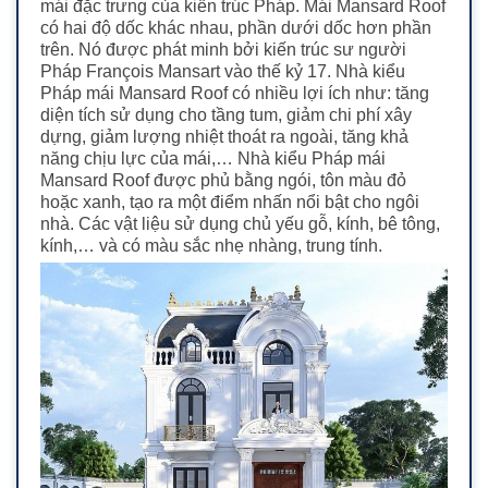
mái đặc trưng của kiến trúc Pháp. Mái Mansard Roof
có hai độ dốc khác nhau, phần dưới dốc hơn phần
trên. Nó được phát minh bởi kiến trúc sư người
Pháp François Mansart vào thế kỷ 17.
Nhà kiểu
Pháp mái Mansard Roof có nhiều lợi ích như: tăng
diện tích sử dụng cho tầng tum, giảm chi phí xây
dựng, giảm lượng nhiệt thoát ra ngoài, tăng khả
năng chịu lực của mái,…
Nhà kiểu Pháp mái
Mansard Roof được phủ bằng ngói, tôn màu đỏ
hoặc xanh, tạo ra một điểm nhấn nổi bật cho ngôi
nhà. Các vật liệu sử dụng chủ yếu gỗ, kính, bê tông,
kính,… và có màu sắc nhẹ nhàng, trung tính.