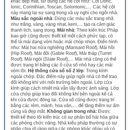
khắc đẹp mắt, sử dụng các hệ cột như: Cột Doric,
Ionic, Corinthian, Toscan, Solomonic,… Các hệ cột
này mang lại sự sang trọng và uy nghi cho ngôi nhà.
Màu sắc ngoài nhà
: Dùng các màu sắc trang nhã
như trắng, vàng, vàng nhạt, kem,… tạo ra cảm giác
thanh lịch, sang trọng.
Mái nhà
: Theo kiến trúc Pháp
bao giờ cũng được thiết kế một cách phức tạp, có
thể là mái dạng vòm hoặc mái chóp nhọn. Điển hình
như: Mái hai nửa nghiêng (Mansard Roof), Mái hồi
(Hip Roof), Mái đôi (Gable Roof), Mái tháp (Turret
Roof), Mái ngói (Slate Roof),… Mái nhà cũng có thể
được trang trí bằng các ô cửa sổ nhỏ hay các mái
vòm lồi.
Hệ thống cửa sổ sổ 2 lớp
: Trong kính
ngoài chớp. Đặc điểm này giúp ngôi nhà có thể trao
đổi không khí với môi trường bên ngoài. Lớp cửa
kính giúp cách nhiệt mà vẫn lấy được ánh sáng. Lớp
cửa chớp giúp trao đổi không khí bên ngoài kể cả
khi cửa được đóng lại. Cửa sổ cũng được trang trí
bằng các rèm, mành, hoa văn,… để tăng thêm sự ấm
cúng và đẹp mắt.
Không gian trong nhà:
Được
thiết kế theo lối kiến trúc có sự phân bố hài hòa giữa
các phòng chức năng. Nhà kiểu pháp thường có sự
phân chia rõ ràng giữa các phòng khác nhau và có