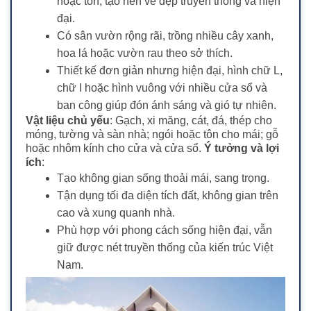
hoặc tôn, tạo nên vẻ đẹp truyền thống và hiện
đại.
Có sân vườn rộng rãi, trồng nhiều cây xanh,
hoa lá hoặc vườn rau theo sở thích.
Thiết kế đơn giản nhưng hiện đại, hình chữ L,
chữ I hoặc hình vuông với nhiều cửa sổ và
ban công giúp đón ánh sáng và gió tự nhiên.
Vật liệu chủ yếu
: Gạch, xi măng, cát, đá, thép cho
móng, tường và sàn nhà; ngói hoặc tôn cho mái; gỗ
hoặc nhôm kính cho cửa và cửa sổ.
Ý tưởng và lợi
ích
:
Tạo không gian sống thoải mái, sang trọng.
Tận dụng tối đa diện tích đất, không gian trên
cao và xung quanh nhà.
Phù hợp với phong cách sống hiện đại, vẫn
giữ được nét truyền thống của kiến trúc Việt
Nam.