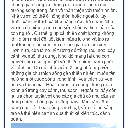
không gian sống và không gian xanh, tạo ra môi
trường sống trong lành và thân thiện với thiên nhiên.
Nhà vườn có thể ở nông thôn hoặc ngoại ô, tùy
thuộc vào sở thích và khả năng của chủ nhân.
Nhà
vườn có nhiều lợi ích cho sức khỏe và tinh thần của
con người. Cụ thể: giúp cải thiện chất lượng không
khí, giảm nhiệt độ, tiết kiệm năng lượng và tạo ra
một không gian yên tĩnh để thư giãn và làm việc.
Hơn nữa, còn là nơi lý tưởng để trồng rau, hoa, cây
cảnh và nuôi thú cưng. Nhờ đó mang lại cho con
người cảm giác gần gũi với thiên nhiên, hạnh phúc
và bình an.
Do đó, nhà vườn 2 tầng phù hợp với
những gia chủ thích sống gần thiên nhiên, muốn tận
hưởng một cuộc sống trong lành, yêu thích sự yên
tĩnh và thoải mái. Hoặc muốn tận dụng không gian
xanh để trồng cây cảnh, rau sạch.
Ngoài ra, đây còn
là lựa chọn tuyệt vời cho các gia chủ có nhu cầu sử
dụng nhiều không gian sống. Vừa đảm bảo công
năng cho các hoạt động sinh hoạt, vừa có thể sáng
tạo và thể hiện cá tính qua thiết kế kiến trúc, cảnh
quan.