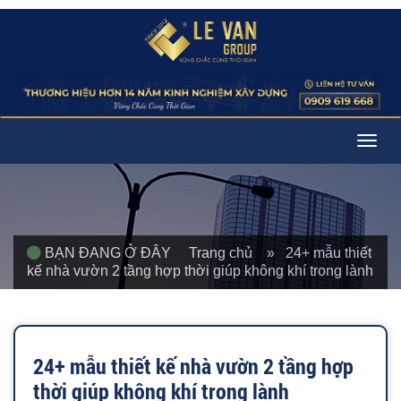
Togg
navig
BẠN ĐANG Ở ĐÂY
Trang chủ
» 24+ mẫu thiết
kế nhà vườn 2 tầng hợp thời giúp không khí trong lành
24+ mẫu thiết kế nhà vườn 2 tầng hợp
thời giúp không khí trong lành