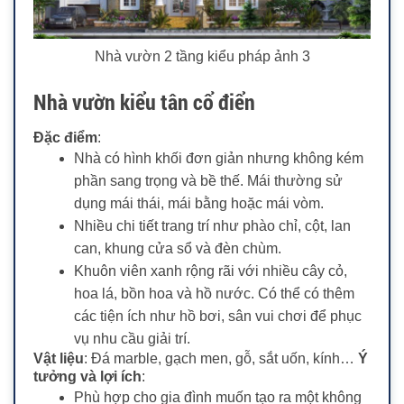
Nhà vườn 2 tầng kiểu pháp ảnh 3
Nhà vườn kiểu tân cổ điển
Đặc điểm
:
Nhà có hình khối đơn giản nhưng không kém
phần sang trọng và bề thế. Mái thường sử
dụng mái thái, mái bằng hoặc mái vòm.
Nhiều chi tiết trang trí như phào chỉ, cột, lan
can, khung cửa sổ và đèn chùm.
Khuôn viên xanh rộng rãi với nhiều cây cỏ,
hoa lá, bồn hoa và hồ nước. Có thể có thêm
các tiện ích như hồ bơi, sân vui chơi để phục
vụ nhu cầu giải trí.
Vật liệu
: Đá marble, gạch men, gỗ, sắt uốn, kính…
Ý
tưởng và lợi ích
:
Phù hợp cho gia đình muốn tạo ra một không