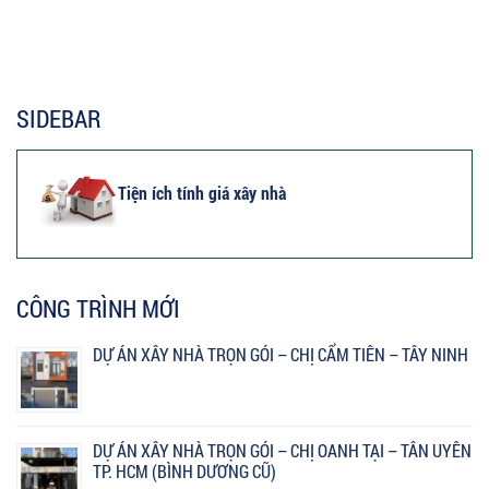
SIDEBAR
Tiện ích tính giá xây nhà
CÔNG TRÌNH MỚI
DỰ ÁN XÂY NHÀ TRỌN GÓI – CHỊ CẨM TIÊN – TÂY NINH
DỰ ÁN XÂY NHÀ TRỌN GÓI – CHỊ OANH TẠI – TÂN UYÊN
TP. HCM (BÌNH DƯƠNG CŨ)