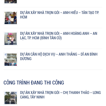
DỰ ÁN XÂY NHÀ TRỌN GÓI – ANH HIẾU – TÂN TẠO TP.
HCM
DỰ ÁN XÂY NHÀ TRỌN GÓI – ANH HOÀNG ANH – AN
LẠC, TP. HCM (BÌNH TÂN CŨ)
DỰ ÁN CĂN HỘ DỊCH VỤ – ANH THẮNG – DĨ AN BÌNH
DƯƠNG
CÔNG TRÌNH ĐANG THI CÔNG
DỰ ÁN XÂY NHÀ TRỌN GÓI – CHỊ THANH THẢO – LONG
CANG, TÂY NINH