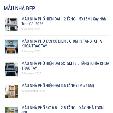
MẪU NHÀ ĐẸP
MẪU NHÀ PHỐ HIỆN ĐẠI – 2 TẦNG – 5X15M | Xây Nhà
Trọn Gói 2026
9 January, 2026
MẪU NHÀ PHỐ TÂN CỔ ĐIỂN 5X18M | 3 TẦNG | CHÌA
KHÓA TRAO TAY
9 January, 2026
MẪU NHÀ PHỐ HIỆN ĐẠI 5X15M | 3.5 TẦNG | CHÌA KHÓA
TRAO TAY
8 January, 2026
MẪU NHÀ PHỐ HIỆN ĐẠI 3.5 TẦNG (5M x 16M)
27 December, 2025
MẪU NHÀ PHỐ 5X16.5 – 2.5 TẦNG – XÂY NHÀ TRỌN
GÓI