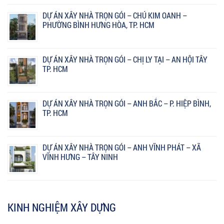
DỰ ÁN XÂY NHÀ TRỌN GÓI – CHÚ KIM OANH –
PHƯỜNG BÌNH HƯNG HÒA, TP. HCM
DỰ ÁN XÂY NHÀ TRỌN GÓI – CHỊ LY TẠI – AN HỘI TÂY
TP. HCM
DỰ ÁN XÂY NHÀ TRỌN GÓI – ANH BẮC – P. HIỆP BÌNH,
TP. HCM
DỰ ÁN XÂY NHÀ TRỌN GÓI – ANH VĨNH PHÁT – XÃ
VĨNH HƯNG – TÂY NINH
KINH NGHIỆM XÂY DỰNG