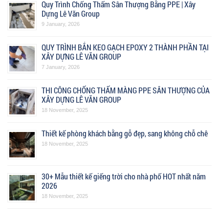
Quy Trình Chống Thấm Sân Thượng Bằng PPE | Xây
Dựng Lê Văn Group
9 January, 2026
QUY TRÌNH BẮN KEO GẠCH EPOXY 2 THÀNH PHẦN TẠI
XÂY DỰNG LÊ VĂN GROUP
7 January, 2026
THI CÔNG CHỐNG THẤM MÀNG PPE SÂN THƯỢNG CỦA
XÂY DỰNG LÊ VĂN GROUP
18 November, 2025
Thiết kế phòng khách bằng gỗ đẹp, sang không chỗ chê
18 November, 2025
30+ Mẫu thiết kế giếng trời cho nhà phố HOT nhất năm
2026
18 November, 2025