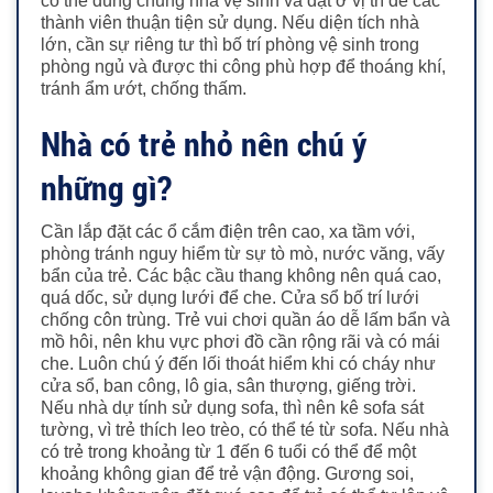
có thể dùng chung nhà vệ sinh và đặt ở vị trí để các
thành viên thuận tiện sử dụng.
Nếu diện tích nhà
lớn, cần sự riêng tư thì bố trí phòng vệ sinh trong
phòng ngủ và được thi công phù hợp để thoáng khí,
tránh ẩm ướt, chống thấm.
Nhà có trẻ nhỏ nên chú ý
những gì?
Cần lắp đặt các ổ cắm điện trên cao, xa tầm với,
phòng tránh nguy hiểm từ sự tò mò, nước văng, vấy
bẩn của trẻ. Các bậc cầu thang không nên quá cao,
quá dốc, sử dụng lưới để che.
Cửa sổ bố trí lưới
chống côn trùng. Trẻ vui chơi quần áo dễ lấm bẩn và
mồ hôi, nên khu vực phơi đồ cần rộng rãi và có mái
che.
Luôn chú ý đến lối thoát hiểm khi có cháy như
cửa sổ, ban công, lô gia, sân thượng, giếng trời.
Nếu nhà dự tính sử dụng sofa, thì nên kê sofa sát
tường, vì trẻ thích leo trèo, có thể té từ sofa. Nếu nhà
có trẻ trong khoảng từ 1 đến 6 tuổi có thể để một
khoảng không gian để trẻ vận động. Gương soi,