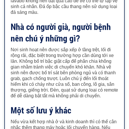
lavabo không nên đặt quá cao để trẻ có thể tự lập vệ
sinh cá nhân. Đá ốp bậc cầu thang nên sử dụng loại
đá sáng màu.
Nhà có người già, người bệnh
nên chú ý những gì?
Nơi sinh hoạt nên được sắp xếp ở tầng trệt, lối đi
rộng rãi, đặc biệt trong trường hợp cần dùng tới xe
lăn. Không bố trí bậc giật cấp để phân chia không
gian nhằm tránh việc di chuyển khó khăn.
Nhà vệ
sinh nên được bố trí sát bên phòng ngủ và có thanh
grab, gạch chống trượt.
Luôn chú ý đến lối thoát
hiểm khi có cháy như cửa sổ, ban công, lô gia, sân
thượng, giếng trời.
Đèn, quạt sử dụng loại có remote
để dễ dàng bật tắt mà không phải di chuyển.
Một số lưu ý khác
Nếu vừa kết hợp nhà ở và kinh doanh thì có thể cân
nhắc thêm thang máy hoặc lối chuyển hàng.
Nếu