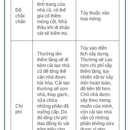
tình trạng của
Độ
nhà cũ, có thể
Tùy thuộc vào
chắc
gia cố thêm
loại móng
chắn
móng cột.
Nhà
thầu khi đi khảo
sát sẽ kiểm tra.
Tùy vào diện
Thường lên
tích xây dựng.
thêm tầng sẽ đi
Thường sẽ cao
kèm cải tạo nhà
hơn chi phí xây
cũ để tổng thể
thêm tầng, tuy
căn nhà được
nhiên vật tư xây
hài hòa.
Cải tạo
mới hoàn toàn,
thường sẽ sơn
độ bền tốt hơn.
nhà, thay gạch,
Chủ nhà được
sửa chữa
xây theo mong
Chi
những phần đã
muốn của mình,
phí
xuống cấp.
Do
còn cải tạo nhà
đó tổng chi phí
vẫn có những
dao động từ vài
phần không sửa
trăm triệu cho
được vì phụ