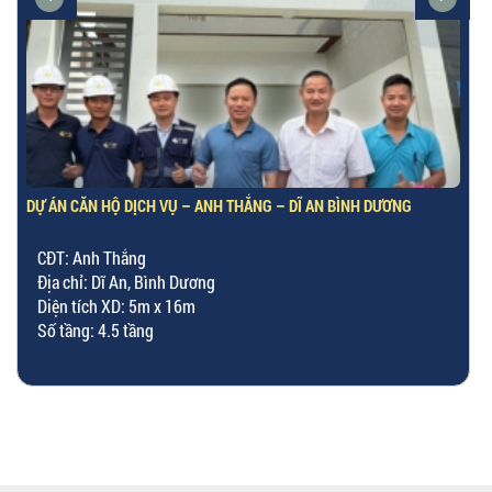
DỰ ÁN CĂN HỘ DỊCH VỤ – ANH THẮNG – DĨ AN BÌNH DƯƠNG
CĐT: Anh Thắng
Địa chỉ: Dĩ An, Bình Dương
Diện tích XD: 5m x 16m
Số tầng: 4.5 tầng