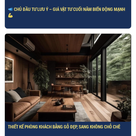
CHỦ ĐẦU TƯ LƯU Ý – GIÁ VẬT TƯ CUỐI NĂM BIẾN ĐỘNG MẠNH
THIẾT KẾ PHÒNG KHÁCH BẰNG GỖ ĐẸP, SANG KHÔNG CHỖ CHÊ