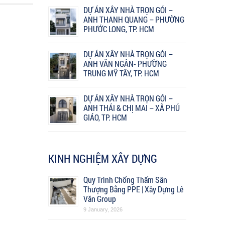
DỰ ÁN XÂY NHÀ TRỌN GÓI –
ANH THANH QUANG – PHƯỜNG
PHƯỚC LONG, TP. HCM
DỰ ÁN XÂY NHÀ TRỌN GÓI –
ANH VĂN NGÂN- PHƯỜNG
TRUNG MỸ TÂY, TP. HCM
DỰ ÁN XÂY NHÀ TRỌN GÓI –
ANH THÁI & CHỊ MAI – XÃ PHÚ
GIÁO, TP. HCM
KINH NGHIỆM XÂY DỰNG
Quy Trình Chống Thấm Sân
Thượng Bằng PPE | Xây Dựng Lê
Văn Group
9 January, 2026