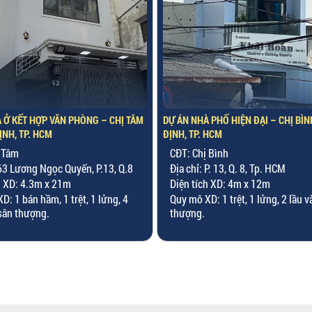
 PHỐ HIỆN ĐẠI – CHỊ BÌNH – P. PHÚ
DỰ ÁN XÂY NHÀ TRỌN GÓI – ANH Q
 HCM
HỘI TÂY, TP. HCM
 Bình
CĐT: Anh Quyến - Chị Nguyệt
P. 13, Q. 8, Tp. HCM
Địa chỉ: P. 12, Q. Gò Vấp, Tp. HCM
h XD: 4m x 12m
Diện tích XD: 5.1m x 12m
: 1 trệt, 1 lửng, 2 lầu và 1 sân
Quy mô XD: 1 trệt, 1 lửng, 4 lầu v