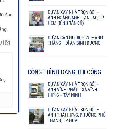
âm
DỰ ÁN XÂY NHÀ TRỌN GÓI –
đồ đạc
ANH HOÀNG ANH – AN LẠC, TP.
HCM (BÌNH TÂN CŨ)
ếng.
DỰ ÁN CĂN HỘ DỊCH VỤ – ANH
viết
THẮNG – DĨ AN BÌNH DƯƠNG
CÔNG TRÌNH ĐANG THI CÔNG
công
DỰ ÁN XÂY NHÀ TRỌN GÓI –
ANH VĨNH PHÁT – XÃ VĨNH
HƯNG – TÂY NINH
DỰ ÁN XÂY NHÀ TRỌN GÓI –
ANH THÁI HƯNG, PHƯỜNG PHÚ
THẠNH, TP. HCM