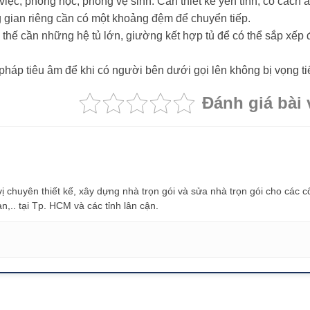
việc, phòng học, phòng vệ sinh. Cần thiết kế yên tĩnh, có cách 
 gian riêng cần có một khoảng đệm để chuyển tiếp.
 thế cần những hệ tủ lớn, giường kết hợp tủ để có thể sắp xếp 
pháp tiêu âm để khi có người bên dưới gọi lên không bị vọng ti
Đánh giá bài 
 chuyên thiết kế, xây dựng nhà trọn gói và sửa nhà trọn gói cho các 
ạn,.. tại Tp. HCM và các tỉnh lân cận.