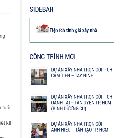
SIDEBAR
Tiện ích tính giá xây nhà
ông
CÔNG TRÌNH MỚI
DỰ ÁN XÂY NHÀ TRỌN GÓI – CHỊ
CẨM TIÊN – TÂY NINH
DỰ ÁN XÂY NHÀ TRỌN GÓI – CHỊ
OANH TẠI – TÂN UYÊN TP. HCM
 tuổi
(BÌNH DƯƠNG CŨ)
iết kế
DỰ ÁN XÂY NHÀ TRỌN GÓI –
ANH HIẾU – TÂN TẠO TP. HCM