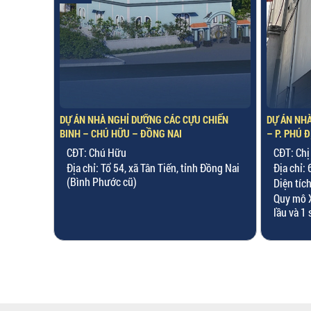
CHIẾN
DỰ ÁN NHÀ Ở KẾT HỢP VĂN PHÒNG – CHỊ TÂM
DỰ ÁN NHÀ
– P. PHÚ ĐỊNH, TP. HCM
ĐỊNH, TP.
CĐT: Chị Tâm
CĐT: Chị
Đồng Nai
Địa chỉ: 63 Lương Ngọc Quyến, P.13, Q.8
Địa chỉ: 
Diện tích XD: 4.3m x 21m
Diện tíc
Quy mô XD: 1 bán hầm, 1 trệt, 1 lửng, 4
Quy mô XD
lầu và 1 sân thượng.
thượng.