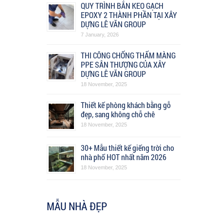
QUY TRÌNH BẮN KEO GẠCH
EPOXY 2 THÀNH PHẦN TẠI XÂY
DỰNG LÊ VĂN GROUP
7 January, 2026
THI CÔNG CHỐNG THẤM MÀNG
PPE SÂN THƯỢNG CỦA XÂY
DỰNG LÊ VĂN GROUP
18 November, 2025
Thiết kế phòng khách bằng gỗ
đẹp, sang không chỗ chê
18 November, 2025
30+ Mẫu thiết kế giếng trời cho
nhà phố HOT nhất năm 2026
18 November, 2025
MẪU NHÀ ĐẸP