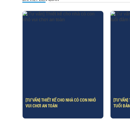
[TƯ VẤN] THIẾT KẾ CHO NHÀ CÓ CON NHỎ
[TƯ VẤN]
VUI CHƠI AN TOÀN
TUỔI ĐẢM