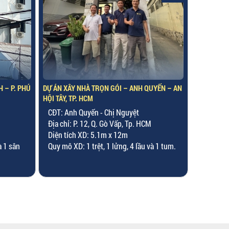
UYẾN – AN
DỰ ÁN NHÀ PHỐ HIỆN ĐẠI – CHỊ TÂM – PHÚ
DỰ ÁN CĂN
ĐỊNH, TP. HCM
BÌNH DƯƠ
CĐT: Chị Tâm
CĐT: An
Địa chỉ: KDC Rạch Lào, P. 15, Q. 8
Địa chỉ:
Diện tích XD: 6m x 16m
Diện tíc
à 1 tum.
Quy mô XD: 1 bán hầm, 1 trệt, 1 lửng, 2
Số tầng:
lầu và 1 sân thượng.