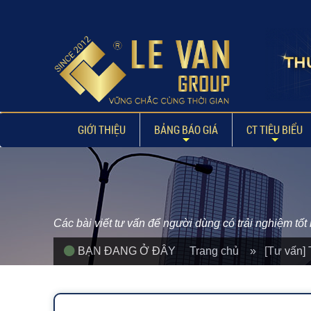
GIỚI THIỆU
BẢNG BÁO GIÁ
CT TIÊU BIỂU
Các bài viết tư vấn để người dùng có trải nghiệm tố
BẠN ĐANG Ở ĐÂY
Trang chủ
» [Tư vấn] T