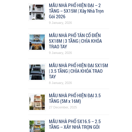
MẪU NHÀ PHỐ HIỆN ĐẠI – 2
TẦNG – 5X15M | Xây Nhà Trọn
Gói 2026
9 January, 2026
MẪU NHÀ PHỐ TÂN CỔ ĐIỂN
5X18M | 3 TẦNG | CHÌA KHÓA
TRAO TAY
9 January, 2026
MẪU NHÀ PHỐ HIỆN ĐẠI 5X15M
| 3.5 TẦNG | CHÌA KHÓA TRAO
TAY
8 January, 2026
MẪU NHÀ PHỐ HIỆN ĐẠI 3.5
TẦNG (5M x 16M)
27 December, 2025
MẪU NHÀ PHỐ 5X16.5 – 2.5
TẦNG – XÂY NHÀ TRỌN GÓI