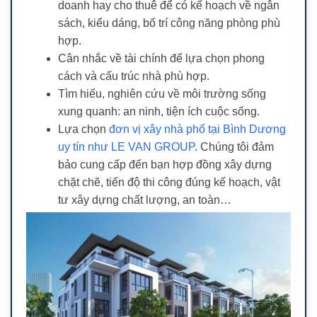
doanh hay cho thuê để có kế hoạch về ngân
sách, kiểu dáng, bố trí công năng phòng phù
hợp.
Cân nhắc về tài chính để lựa chọn phong
cách và cấu trúc nhà phù hợp.
Tìm hiểu, nghiên cứu về môi trường sống
xung quanh: an ninh, tiện ích cuộc sống.
Lựa chọn
đơn vị xây nhà phố tại Bình Dương
uy tín như LE VAN GROUP
. Chúng tôi đảm
bảo cung cấp đến bạn hợp đồng xây dựng
chặt chẽ, tiến độ thi công đúng kế hoạch, vật
tư xây dựng chất lượng, an toàn…