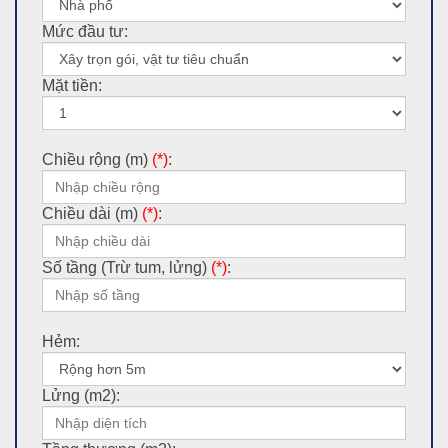
Mức đầu tư:
Mặt tiền:
Chiều rộng (m)
(*)
:
Chiều dài (m)
(*)
:
Số tầng (Trừ tum, lửng)
(*)
:
Hẻm:
Lửng (m2):