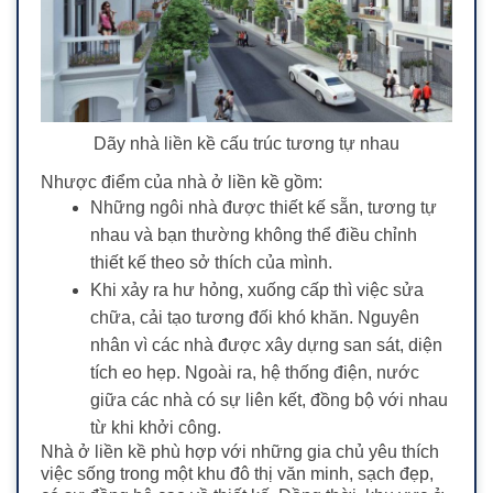
Dãy nhà liền kề cấu trúc tương tự nhau
Nhược điểm của nhà ở liền kề gồm:
Những ngôi nhà được thiết kế sẵn, tương tự
nhau và bạn thường không thể điều chỉnh
thiết kế theo sở thích của mình.
Khi xảy ra hư hỏng, xuống cấp thì việc sửa
chữa, cải tạo tương đối khó khăn. Nguyên
nhân vì các nhà được xây dựng san sát, diện
tích eo hẹp. Ngoài ra, hệ thống điện, nước
giữa các nhà có sự liên kết, đồng bộ với nhau
từ khi khởi công.
Nhà ở liền kề phù hợp với những gia chủ yêu thích
việc sống trong một khu đô thị văn minh, sạch đẹp,