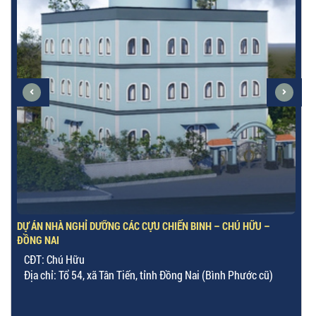
DỰ ÁN NHÀ Ở KẾT HỢP VĂN PHÒNG – CHỊ TÂM – P. PHÚ ĐỊNH, TP.
HCM
CĐT: Chị Tâm
Địa chỉ: 63 Lương Ngọc Quyến, P.13, Q.8
Diện tích XD: 4.3m x 21m
Quy mô XD: 1 bán hầm, 1 trệt, 1 lửng, 4 lầu và 1 sân thượng.