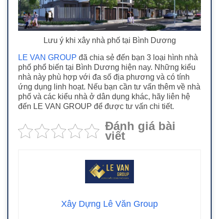
Lưu ý khi xây nhà phố tại Bình Dương
LE VAN GROUP
đã chia sẻ đến bạn 3 loại hình nhà
phố phổ biến tại Bình Dương hiện nay. Những kiểu
nhà này phù hợp với đa số địa phương và có tính
ứng dụng linh hoạt. Nếu bạn cần tư vấn thêm về nhà
phố và các kiểu nhà ở dân dụng khác, hãy liên hệ
đến LE VAN GROUP để được tư vấn chi tiết.
Đánh giá bài
viết
Xây Dựng Lê Văn Group