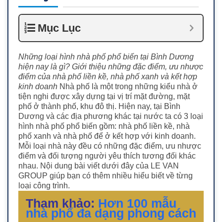
Mục Lục
Những loại hình nhà phố phổ biến tại Bình Dương
hiện nay là gì? Giới thiệu những đặc điểm, ưu nhược
điểm của nhà phố liền kề, nhà phố xanh và kết hợp
kinh doanh
Nhà phố là một trong những kiểu nhà ở
tiện nghi được xây dựng tại vị trí mặt đường, mặt
phố ở thành phố, khu đô thị. Hiện nay, tại Bình
Dương và các địa phương khác tại nước ta có 3 loại
hình nhà phố phổ biến gồm: nhà phố liền kề, nhà
phố xanh và nhà phố để ở kết hợp với kinh doanh.
Mỗi loại nhà này đều có những đặc điểm, ưu nhược
điểm và đối tượng người yêu thích tương đối khác
nhau. Nội dung bài viết dưới đây của LE VAN
GROUP giúp bạn có thêm nhiều hiểu biết về từng
loại công trình.
Tham khảo:
Hơn 100 mẫu
nhà phố đa dạng phong cách