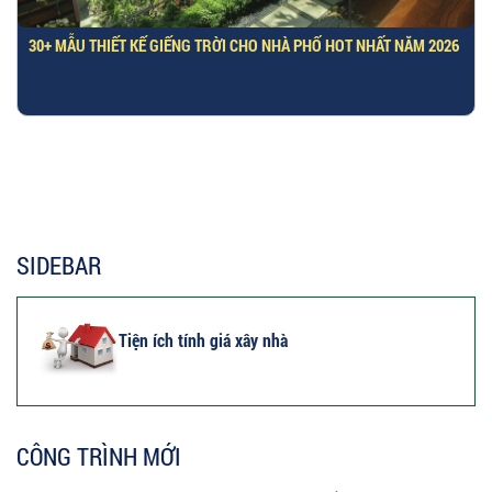
30+ MẪU THIẾT KẾ GIẾNG TRỜI CHO NHÀ PHỐ HOT NHẤT NĂM 2026
SIDEBAR
Tiện ích tính giá xây nhà
CÔNG TRÌNH MỚI