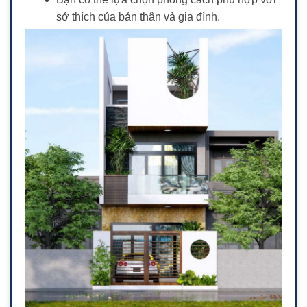
sở thích của bản thân và gia đình.