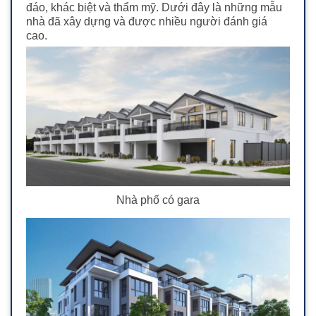
đáo, khác biệt và thẩm mỹ. Dưới đây là những mẫu
nhà đã xây dựng và được nhiều người đánh giá
cao.
Nhà phố có gara