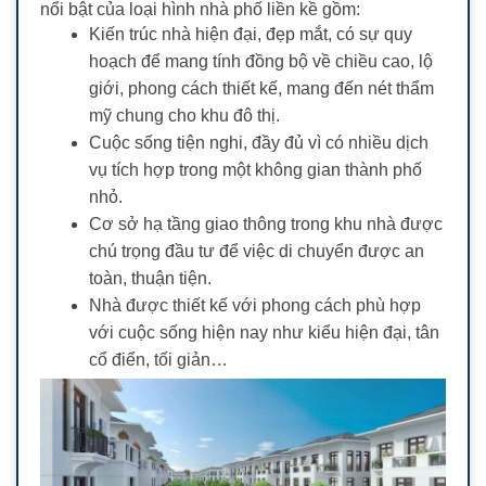
nổi bật của loại hình nhà phố liền kề gồm:
Kiến trúc nhà hiện đại, đẹp mắt, có sự quy
hoạch để mang tính đồng bộ về chiều cao, lộ
giới, phong cách thiết kế, mang đến nét thẩm
mỹ chung cho khu đô thị.
Cuộc sống tiện nghi, đầy đủ vì có nhiều dịch
vụ tích hợp trong một không gian thành phố
nhỏ.
Cơ sở hạ tầng giao thông trong khu nhà được
chú trọng đầu tư để việc di chuyển được an
toàn, thuận tiện.
Nhà được thiết kế với phong cách phù hợp
với cuộc sống hiện nay như kiểu hiện đại, tân
cổ điển, tối giản…