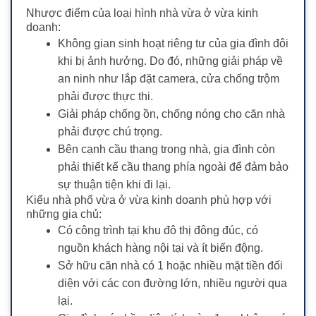
Nhược điểm của loại hình nhà vừa ở vừa kinh
doanh:
Không gian sinh hoạt riêng tư của gia đình đôi
khi bị ảnh hưởng. Do đó, những giải pháp về
an ninh như lắp đặt camera, cửa chống trộm
phải được thực thi.
Giải pháp chống ồn, chống nóng cho căn nhà
phải được chú trọng.
Bên cạnh cầu thang trong nhà, gia đình còn
phải thiết kế cầu thang phía ngoài để đảm bảo
sự thuận tiện khi đi lại.
Kiểu nhà phố vừa ở vừa kinh doanh phù hợp với
những gia chủ:
Có công trình tại khu đô thị đông đúc, có
nguồn khách hàng nội tại và ít biến động.
Sở hữu căn nhà có 1 hoặc nhiều mặt tiền đối
diện với các con đường lớn, nhiều người qua
lại.