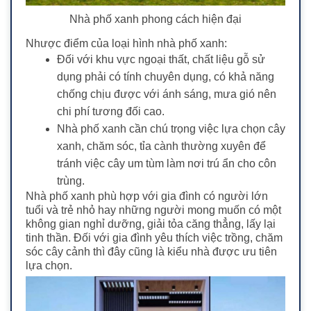
Nhà phố xanh phong cách hiện đại
Nhược điểm của loại hình nhà phố xanh:
Đối với khu vực ngoại thất, chất liệu gỗ sử
dụng phải có tính chuyên dụng, có khả năng
chống chịu được với ánh sáng, mưa gió nên
chi phí tương đối cao.
Nhà phố xanh cần chú trọng việc lựa chọn cây
xanh, chăm sóc, tỉa cành thường xuyên để
tránh việc cây um tùm làm nơi trú ẩn cho côn
trùng.
Nhà phố xanh phù hợp với gia đình có người lớn
tuổi và trẻ nhỏ hay những người mong muốn có một
không gian nghỉ dưỡng, giải tỏa căng thẳng, lấy lại
tinh thần. Đối với gia đình yêu thích việc trồng, chăm
sóc cây cảnh thì đây cũng là kiểu nhà được ưu tiên
lựa chọn.