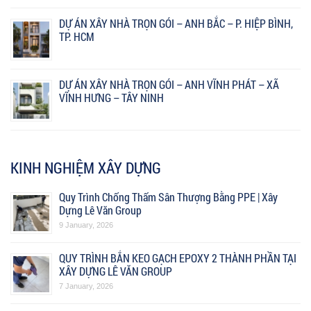
DỰ ÁN XÂY NHÀ TRỌN GÓI – ANH BẮC – P. HIỆP BÌNH,
TP. HCM
DỰ ÁN XÂY NHÀ TRỌN GÓI – ANH VĨNH PHÁT – XÃ
VĨNH HƯNG – TÂY NINH
KINH NGHIỆM XÂY DỰNG
Quy Trình Chống Thấm Sân Thượng Bằng PPE | Xây
Dựng Lê Văn Group
9 January, 2026
QUY TRÌNH BẮN KEO GẠCH EPOXY 2 THÀNH PHẦN TẠI
XÂY DỰNG LÊ VĂN GROUP
7 January, 2026