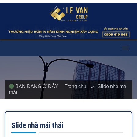
Togg
navig
BẠN ĐANG Ở ĐÂY
Trang chủ
» Slide nhà mái
thái
Slide nhà mái thái