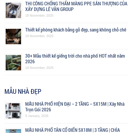
THI CÔNG CHỐNG THẤM MÀNG PPE SÂN THƯỢNG CỦA
XÂY DỰNG LÊ VĂN GROUP
18 November, 2025
Thiết kế phòng khách bằng gỗ đẹp, sang không chỗ chê
18 November, 2025
30+ Mẫu thiết kế giếng trời cho nhà phố HOT nhất năm
2026
18 November, 2025
MẪU NHÀ ĐẸP
MẪU NHÀ PHỐ HIỆN ĐẠI – 2 TẦNG – 5X15M | Xây Nhà
Trọn Gói 2026
9 January, 2026
MẪU NHÀ PHỐ TÂN CỔ ĐIỂN 5X18M | 3 TẦNG | CHÌA