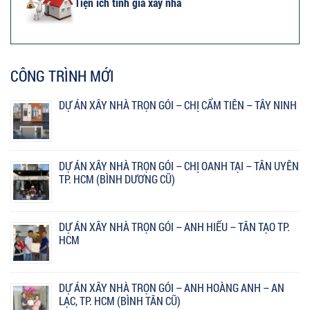
Tiện ích tính giá xây nhà
CÔNG TRÌNH MỚI
DỰ ÁN XÂY NHÀ TRỌN GÓI – CHỊ CẨM TIÊN – TÂY NINH
DỰ ÁN XÂY NHÀ TRỌN GÓI – CHỊ OANH TẠI – TÂN UYÊN
TP. HCM (BÌNH DƯƠNG CŨ)
DỰ ÁN XÂY NHÀ TRỌN GÓI – ANH HIẾU – TÂN TẠO TP.
HCM
DỰ ÁN XÂY NHÀ TRỌN GÓI – ANH HOÀNG ANH – AN
LẠC, TP. HCM (BÌNH TÂN CŨ)