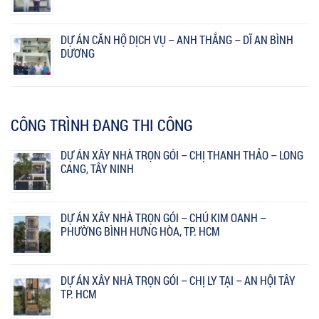
DỰ ÁN CĂN HỘ DỊCH VỤ – ANH THẮNG – DĨ AN BÌNH
DƯƠNG
CÔNG TRÌNH ĐANG THI CÔNG
DỰ ÁN XÂY NHÀ TRỌN GÓI – CHỊ THANH THẢO – LONG
CANG, TÂY NINH
DỰ ÁN XÂY NHÀ TRỌN GÓI – CHÚ KIM OANH –
PHƯỜNG BÌNH HƯNG HÒA, TP. HCM
DỰ ÁN XÂY NHÀ TRỌN GÓI – CHỊ LY TẠI – AN HỘI TÂY
TP. HCM