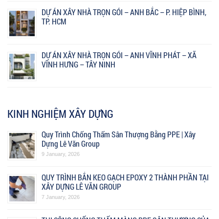
DỰ ÁN XÂY NHÀ TRỌN GÓI – ANH BẮC – P. HIỆP BÌNH,
TP. HCM
DỰ ÁN XÂY NHÀ TRỌN GÓI – ANH VĨNH PHÁT – XÃ
VĨNH HƯNG – TÂY NINH
KINH NGHIỆM XÂY DỰNG
Quy Trình Chống Thấm Sân Thượng Bằng PPE | Xây
Dựng Lê Văn Group
9 January, 2026
QUY TRÌNH BẮN KEO GẠCH EPOXY 2 THÀNH PHẦN TẠI
XÂY DỰNG LÊ VĂN GROUP
7 January, 2026