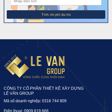
Tính chi phí dự trù
CÔNG TY CỔ PHẦN THIẾT KẾ XÂY DỰNG
LÊ VĂN GROUP
Mã số doanh nghiệp: 0316 744 809
Điện thoại: 0909 619 668