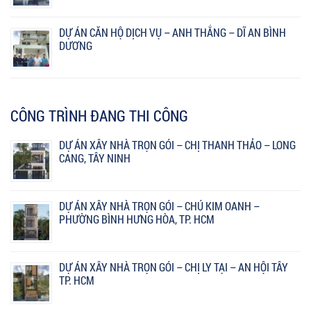
DỰ ÁN CĂN HỘ DỊCH VỤ – ANH THẮNG – DĨ AN BÌNH
DƯƠNG
CÔNG TRÌNH ĐANG THI CÔNG
DỰ ÁN XÂY NHÀ TRỌN GÓI – CHỊ THANH THẢO – LONG
CANG, TÂY NINH
DỰ ÁN XÂY NHÀ TRỌN GÓI – CHÚ KIM OANH –
PHƯỜNG BÌNH HƯNG HÒA, TP. HCM
DỰ ÁN XÂY NHÀ TRỌN GÓI – CHỊ LY TẠI – AN HỘI TÂY
TP. HCM