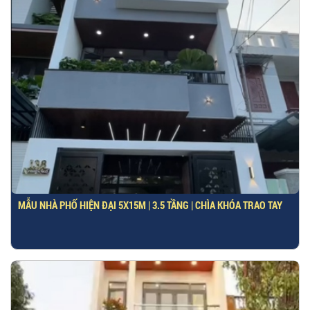
MẪU NHÀ PHỐ HIỆN ĐẠI 5X15M | 3.5 TẦNG | CHÌA KHÓA TRAO TAY