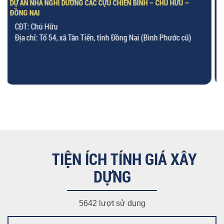
DỰ ÁN NHÀ Ở KẾT HỢP VĂN PHÒNG – CHỊ TÂM – P. PHÚ ĐỊNH, TP.
HCM
CĐT: Chị Tâm
Địa chỉ: 63 Lương Ngọc Quyến, P.13, Q.8
Diện tích XD: 4.3m x 21m
Quy mô XD: 1 bán hầm, 1 trệt, 1 lửng, 4 lầu và 1 sân thượng.
TIỆN ÍCH TÍNH GIÁ XÂY
DỰNG
5642 lượt sử dụng