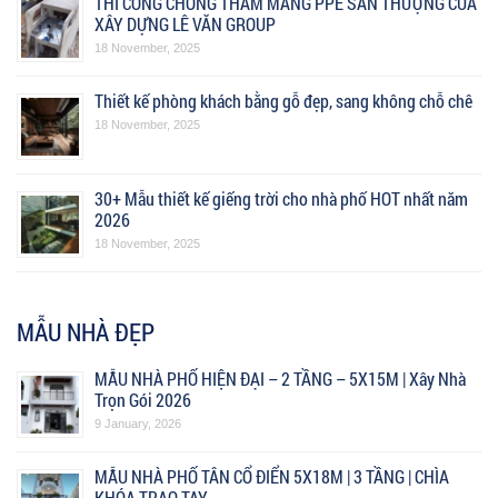
THI CÔNG CHỐNG THẤM MÀNG PPE SÂN THƯỢNG CỦA
XÂY DỰNG LÊ VĂN GROUP
18 November, 2025
Thiết kế phòng khách bằng gỗ đẹp, sang không chỗ chê
18 November, 2025
30+ Mẫu thiết kế giếng trời cho nhà phố HOT nhất năm
2026
18 November, 2025
MẪU NHÀ ĐẸP
MẪU NHÀ PHỐ HIỆN ĐẠI – 2 TẦNG – 5X15M | Xây Nhà
Trọn Gói 2026
9 January, 2026
MẪU NHÀ PHỐ TÂN CỔ ĐIỂN 5X18M | 3 TẦNG | CHÌA
KHÓA TRAO TAY