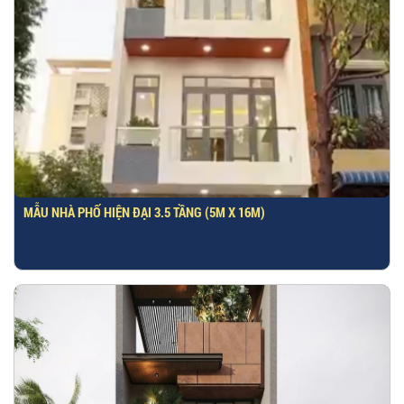
MẪU NHÀ PHỐ HIỆN ĐẠI 3.5 TẦNG (5M X 16M)