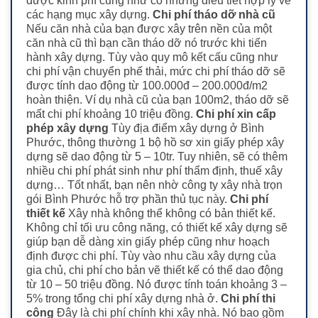
được kinh phí cũng như có những điều tiết hợp lý về
các hạng mục xây dựng.
Chi phí tháo dỡ nhà cũ
Nếu căn nhà của bạn được xây trên nền của một
căn nhà cũ thì bạn cần tháo dỡ nó trước khi tiến
hành xây dựng. Tùy vào quy mô kết cấu cũng như
chi phí vận chuyển phế thải, mức chi phí tháo dỡ sẽ
được tính dao động từ 100.000đ – 200.000đ/m2
hoàn thiện. Ví dụ nhà cũ của bạn 100m2, tháo dỡ sẽ
mất chi phí khoảng 10 triệu đồng.
Chi phí xin cấp
phép xây dựng
Tùy địa điểm xây dựng ở Bình
Phước, thông thường 1 bộ hồ sơ xin giấy phép xây
dựng sẽ dao động từ 5 – 10tr. Tuy nhiên, sẽ có thêm
nhiều chi phí phát sinh như phí thẩm định, thuế xây
dựng… Tốt nhất, bạn nên nhờ công ty xây nhà trọn
gói Bình Phước hỗ trợ phần thủ tục này.
Chi phí
thiết kế
Xây nhà không thể không có bản thiết kế.
Không chỉ tối ưu công năng, có thiết kế xây dựng sẽ
giúp bạn dễ dàng xin giấy phép cũng như hoạch
định được chi phí. Tùy vào nhu cầu xây dựng của
gia chủ, chi phí cho bản vẽ thiết kế có thể dao động
từ 10 – 50 triệu đồng. Nó được tính toán khoảng 3 –
5% trong tổng chi phí xây dựng nhà ở.
Chi phí thi
công
Đây là chi phí chính khi xây nhà. Nó bao gồm