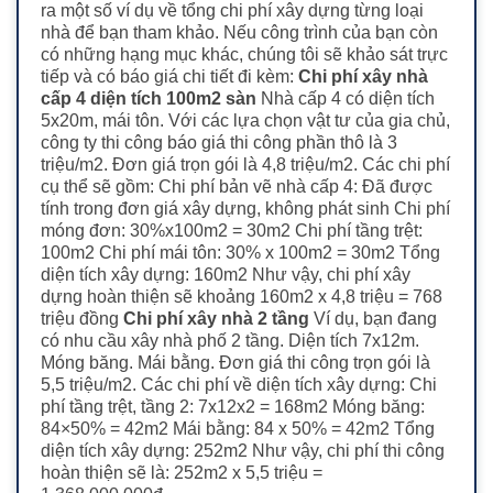
ra một số ví dụ về tổng chi phí xây dựng từng loại
nhà để bạn tham khảo. Nếu công trình của bạn còn
có những hạng mục khác, chúng tôi sẽ khảo sát trực
tiếp và có báo giá chi tiết đi kèm:
Chi phí xây nhà
cấp 4 diện tích 100m2 sàn
Nhà cấp 4 có diện tích
5x20m, mái tôn. Với các lựa chọn vật tư của gia chủ,
công ty thi công báo giá thi công phần thô là 3
triệu/m2. Đơn giá trọn gói là 4,8 triệu/m2. Các chi phí
cụ thể sẽ gồm: Chi phí bản vẽ nhà cấp 4: Đã được
tính trong đơn giá xây dựng, không phát sinh Chi phí
móng đơn: 30%x100m2 = 30m2 Chi phí tầng trệt:
100m2 Chi phí mái tôn: 30% x 100m2 = 30m2 Tổng
diện tích xây dựng: 160m2 Như vậy, chi phí xây
dựng hoàn thiện sẽ khoảng 160m2 x 4,8 triệu = 768
triệu đồng
Chi phí xây nhà 2 tầng
Ví dụ, bạn đang
có nhu cầu xây nhà phố 2 tầng. Diện tích 7x12m.
Móng băng. Mái bằng. Đơn giá thi công trọn gói là
5,5 triệu/m2. Các chi phí về diện tích xây dựng: Chi
phí tầng trệt, tầng 2: 7x12x2 = 168m2 Móng băng:
84×50% = 42m2 Mái bằng: 84 x 50% = 42m2 Tổng
diện tích xây dựng: 252m2 Như vậy, chi phí thi công
hoàn thiện sẽ là: 252m2 x 5,5 triệu =