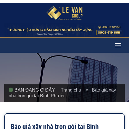
Togg
navig
BẠN ĐANG Ở ĐÂY
Trang chủ
» Báo giá xây
nhà trọn gói tại Bình Phước
Báo giá xây nhà trọn gói tại Bình