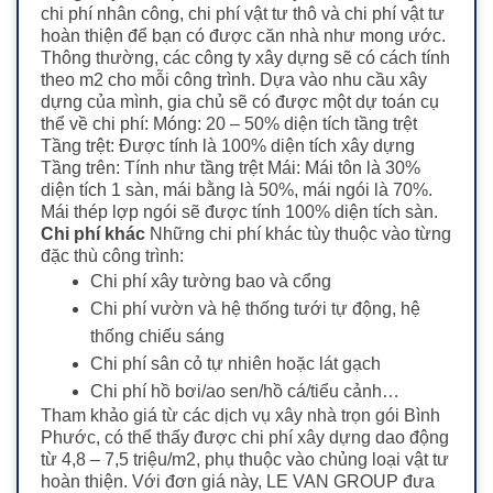
chi phí nhân công, chi phí vật tư thô và chi phí vật tư
hoàn thiện để bạn có được căn nhà như mong ước.
Thông thường, các công ty xây dựng sẽ có cách tính
theo m2 cho mỗi công trình. Dựa vào nhu cầu xây
dựng của mình, gia chủ sẽ có được một dự toán cụ
thể về chi phí: Móng: 20 – 50% diện tích tầng trệt
Tầng trệt: Được tính là 100% diện tích xây dựng
Tầng trên: Tính như tầng trệt Mái: Mái tôn là 30%
diện tích 1 sàn, mái bằng là 50%, mái ngói là 70%.
Mái thép lợp ngói sẽ được tính 100% diện tích sàn.
Chi phí khác
Những chi phí khác tùy thuộc vào từng
đặc thù công trình:
Chi phí xây tường bao và cổng
Chi phí vườn và hệ thống tưới tự động, hệ
thống chiếu sáng
Chi phí sân cỏ tự nhiên hoặc lát gạch
Chi phí hồ bơi/ao sen/hồ cá/tiểu cảnh…
Tham khảo giá từ các dịch vụ xây nhà trọn gói Bình
Phước, có thể thấy được chi phí xây dựng dao động
từ 4,8 – 7,5 triệu/m2, phụ thuộc vào chủng loại vật tư
hoàn thiện. Với đơn giá này, LE VAN GROUP đưa