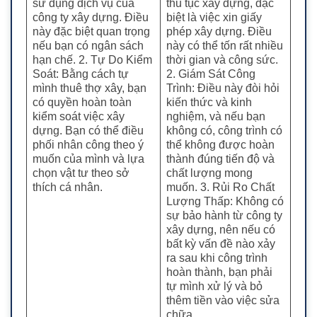
sử dụng dịch vụ của
thủ tục xây dựng, đặc
công ty xây dựng. Điều
biệt là việc xin giấy
này đặc biệt quan trọng
phép xây dựng. Điều
nếu bạn có ngân sách
này có thể tốn rất nhiều
hạn chế. 2. Tự Do Kiểm
thời gian và công sức.
Soát: Bằng cách tự
2. Giám Sát Công
mình thuê thợ xây, bạn
Trình: Điều này đòi hỏi
có quyền hoàn toàn
kiến thức và kinh
kiểm soát việc xây
nghiệm, và nếu bạn
dựng. Bạn có thể điều
không có, công trình có
phối nhân công theo ý
thể không được hoàn
muốn của mình và lựa
thành đúng tiến độ và
chọn vật tư theo sở
chất lượng mong
thích cá nhân.
muốn. 3. Rủi Ro Chất
Lượng Thấp: Không có
sự bảo hành từ công ty
xây dựng, nên nếu có
bất kỳ vấn đề nào xảy
ra sau khi công trình
hoàn thành, bạn phải
tự mình xử lý và bỏ
thêm tiền vào việc sửa
chữa.