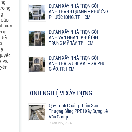
àng
DỰ ÁN XÂY NHÀ TRỌN GÓI –
lượng.
ANH THANH QUANG – PHƯỜNG
ng
PHƯỚC LONG, TP. HCM
 cấp
t hiện
DỰ ÁN XÂY NHÀ TRỌN GÓI –
hững
ANH VĂN NGÂN- PHƯỜNG
 đến
TRUNG MỸ TÂY, TP. HCM
ứa
dạ
quyết
DỰ ÁN XÂY NHÀ TRỌN GÓI –
à và
ANH THÁI & CHỊ MAI – XÃ PHÚ
uyện
GIÁO, TP. HCM
KINH NGHIỆM XÂY DỰNG
Quy Trình Chống Thấm Sân
Thượng Bằng PPE | Xây Dựng Lê
Văn Group
9 January, 2026