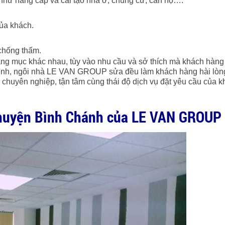
 như nâng cấp và cải tạo nhà ở, chung cư, căn hộ….
của khách.
chống thấm.
g mục khác nhau, tùy vào nhu cầu và sở thích mà khách hàng
trình, ngôi nhà LE VAN GROUP sửa đều làm khách hàng hài lòn
 chuyên nghiệp, tận tâm cùng thái độ dịch vụ đặt yêu cầu của 
à huyện Bình Chánh của LE VAN GROUP