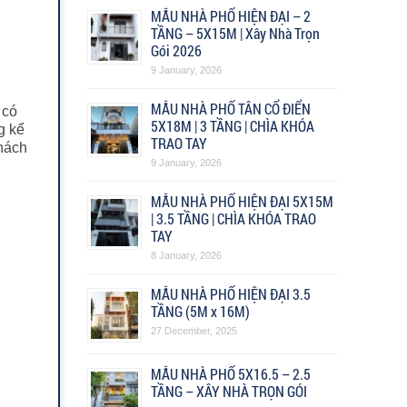
MẪU NHÀ PHỐ HIỆN ĐẠI – 2
TẦNG – 5X15M | Xây Nhà Trọn
Gói 2026
9 January, 2026
MẪU NHÀ PHỐ TÂN CỔ ĐIỂN
 có
5X18M | 3 TẦNG | CHÌA KHÓA
g kể
TRAO TAY
khách
9 January, 2026
MẪU NHÀ PHỐ HIỆN ĐẠI 5X15M
| 3.5 TẦNG | CHÌA KHÓA TRAO
TAY
8 January, 2026
MẪU NHÀ PHỐ HIỆN ĐẠI 3.5
TẦNG (5M x 16M)
27 December, 2025
MẪU NHÀ PHỐ 5X16.5 – 2.5
TẦNG – XÂY NHÀ TRỌN GÓI