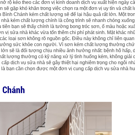
ở rộ kéo theo các đơn vị kinh doanh dịch vụ xuất hiện ngày c
 sẽ gặp khó khăn trong việc chọn ra một đơn vị uy tín và chất 
Bình Chánh kém chất lượng sẽ để lại hậu quả rất lớn. Một tro
a nhà kém chất lượng chính là công trình sẽ nhanh chóng xuống
 tiên bạn sẽ thấy chính là tường bong tróc sơn, ố màu hoặc xuấ
đơn vị sửa nhà khác vừa tốn thêm chi phí phát sinh. Mặt khác n
ác loại sơn không rõ nguồn gốc. Điều này không chỉ liên quan
h hưởng sức khỏe con người. Vì sơn kém chất lượng thường ch
i lớn sẽ là đối tượng chịu nhiều ảnh hưởng nhất: bệnh hô hấp, 
t lượng thường có kỹ năng xử lý tình huống kém, không giải 
g cấp dịch vụ sửa nhà sẽ gây thiệt hại nghiêm trọng cho ngôi nh
ầu là bạn cần chọn được một đơn vị cung cấp dịch vụ sửa nhà h
h Chánh