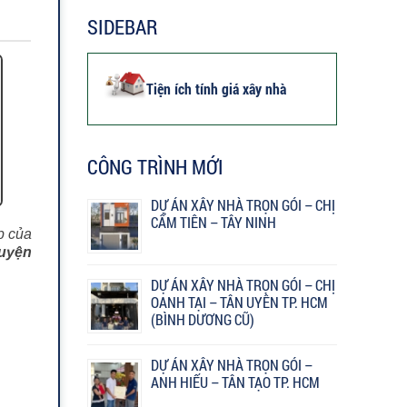
SIDEBAR
Tiện ích tính giá xây nhà
CÔNG TRÌNH MỚI
DỰ ÁN XÂY NHÀ TRỌN GÓI – CHỊ
CẨM TIÊN – TÂY NINH
p của
uyện
DỰ ÁN XÂY NHÀ TRỌN GÓI – CHỊ
OANH TẠI – TÂN UYÊN TP. HCM
(BÌNH DƯƠNG CŨ)
DỰ ÁN XÂY NHÀ TRỌN GÓI –
ANH HIẾU – TÂN TẠO TP. HCM