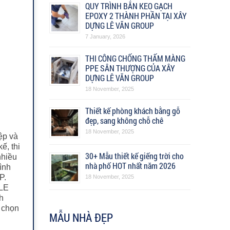
QUY TRÌNH BẮN KEO GẠCH
EPOXY 2 THÀNH PHẦN TẠI XÂY
DỰNG LÊ VĂN GROUP
7 January, 2026
THI CÔNG CHỐNG THẤM MÀNG
PPE SÂN THƯỢNG CỦA XÂY
DỰNG LÊ VĂN GROUP
18 November, 2025
Thiết kế phòng khách bằng gỗ
đẹp, sang không chỗ chê
18 November, 2025
ệp và
ế, thi
30+ Mẫu thiết kế giếng trời cho
nhiều
nhà phố HOT nhất năm 2026
ình
P.
18 November, 2025
 LE
h
 chọn
MẪU NHÀ ĐẸP