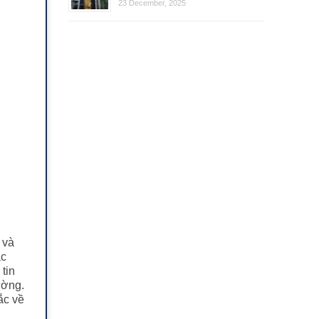
23 December, 2025
 và
ắc
tin
ường.
ắc về