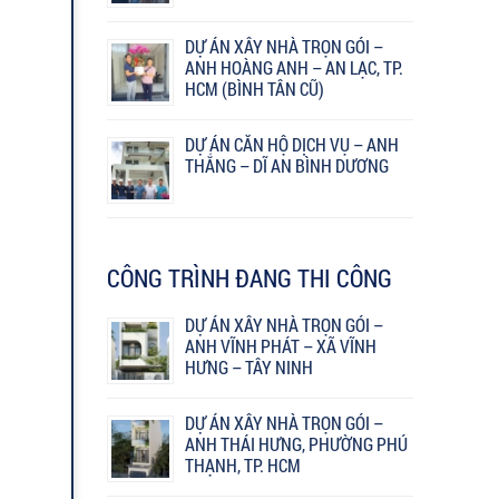
DỰ ÁN XÂY NHÀ TRỌN GÓI –
ANH HOÀNG ANH – AN LẠC, TP.
HCM (BÌNH TÂN CŨ)
DỰ ÁN CĂN HỘ DỊCH VỤ – ANH
THẮNG – DĨ AN BÌNH DƯƠNG
CÔNG TRÌNH ĐANG THI CÔNG
DỰ ÁN XÂY NHÀ TRỌN GÓI –
ANH VĨNH PHÁT – XÃ VĨNH
HƯNG – TÂY NINH
DỰ ÁN XÂY NHÀ TRỌN GÓI –
ANH THÁI HƯNG, PHƯỜNG PHÚ
THẠNH, TP. HCM