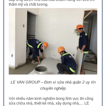
thẩm mỹ và chất lượng.
LE VAN GROUP – Đơn vị sửa nhà quận 2 uy tín
chuyên nghiệp
Với nhiều năm kinh nghiệm trong lĩnh vực thi công
sửa chữa nhà, thiết kế nhà, xây dựng nhà,… LE