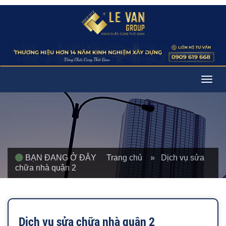
Togg
navig
BẠN ĐANG Ở ĐÂY
Trang chủ
» Dịch vụ sửa
chữa nhà quận 2
Dịch vụ sửa chữa nhà quận 2