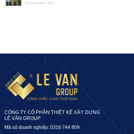
23 December, 2025
CÔNG TY CỔ PHẦN THIẾT KẾ XÂY DỰNG
LÊ VĂN GROUP
Mã số doanh nghiệp: 0316 744 809