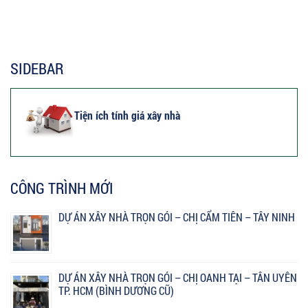
SIDEBAR
Tiện ích tính giá xây nhà
CÔNG TRÌNH MỚI
DỰ ÁN XÂY NHÀ TRỌN GÓI – CHỊ CẨM TIÊN – TÂY NINH
DỰ ÁN XÂY NHÀ TRỌN GÓI – CHỊ OANH TẠI – TÂN UYÊN
TP. HCM (BÌNH DƯƠNG CŨ)