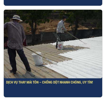
DỊCH VỤ THAY MÁI TÔN – CHỐNG DỘT NHANH CHÓNG, UY TÍN!