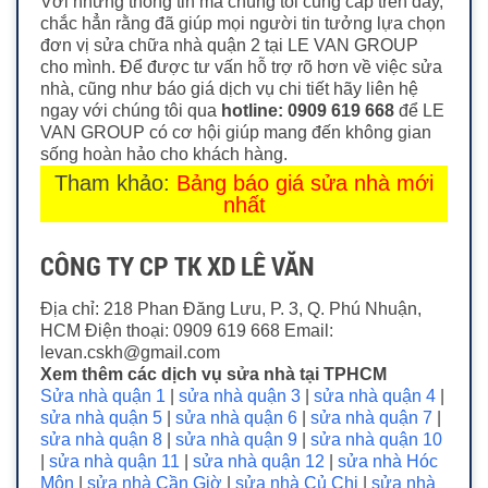
Với những thông tin mà chúng tôi cung cấp trên đây,
chắc hẳn rằng đã giúp mọi người tin tưởng lựa chọn
đơn vị sửa chữa nhà quận 2 tại LE VAN GROUP
cho mình. Để được tư vấn hỗ trợ rõ hơn về việc sửa
nhà, cũng như báo giá dịch vụ chi tiết hãy liên hệ
ngay với chúng tôi qua
hotline: 0909 619 668
để LE
VAN GROUP có cơ hội giúp mang đến không gian
sống hoàn hảo cho khách hàng.
Tham khảo:
Bảng báo giá sửa nhà mới
nhất
CÔNG TY CP TK XD LÊ VĂN
Địa chỉ: 218 Phan Đăng Lưu, P. 3, Q. Phú Nhuận,
HCM Điện thoại: 0909 619 668 Email:
levan.cskh@gmail.com
Xem thêm các dịch vụ sửa nhà tại TPHCM
Sửa nhà quận 1
|
sửa nhà quận 3
|
sửa nhà quận 4
|
sửa nhà quận 5
|
sửa nhà quận 6
|
sửa nhà quận 7
|
sửa nhà quận 8
|
sửa nhà quận 9
|
sửa nhà quận 10
|
sửa nhà quận 11
|
sửa nhà quận 12
|
sửa nhà Hóc
Môn
|
sửa nhà Cần Giờ
|
sửa nhà Củ Chi
|
sửa nhà