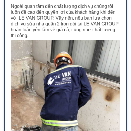
Ngoài quan tâm đến chất lượng dịch vụ chúng tôi
luôn đề cao đến quyền lợi của khách hàng khi đến
với LE VAN GROUP. Vậy nên, nếu bạn lựa chọn
dịch vụ sửa nhà quận 2 trọn gói tại LE VAN GROUP
hoàn toàn yên tâm về giá cả, cũng như chất lượng
thi công.