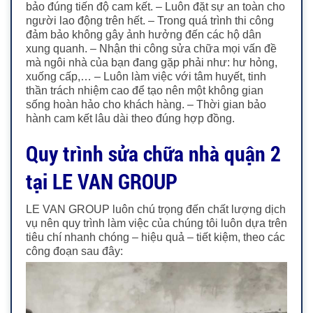
bảo đúng tiến độ cam kết. – Luôn đặt sự an toàn cho
người lao động trên hết. – Trong quá trình thi công
đảm bảo không gây ảnh hưởng đến các hộ dân
xung quanh. – Nhận thi công sửa chữa mọi vấn đề
mà ngôi nhà của bạn đang gặp phải như: hư hỏng,
xuống cấp,… – Luôn làm việc với tâm huyết, tinh
thần trách nhiệm cao để tạo nên một không gian
sống hoàn hảo cho khách hàng. – Thời gian bảo
hành cam kết lâu dài theo đúng hợp đồng.
Quy trình sửa chữa nhà quận 2
tại LE VAN GROUP
LE VAN GROUP luôn chú trọng đến chất lượng dịch
vụ nên quy trình làm việc của chúng tôi luôn dựa trên
tiêu chí nhanh chóng – hiệu quả – tiết kiệm, theo các
công đoạn sau đây: