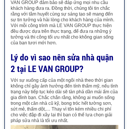
VAN GROUP đảm bảo sẽ đáp ứng mọi nhu cầu
khách hàng đưa ra. Đồng thời, chúng tôi tin chắc
rằng với tâm huyết cùng sự sáng tạo sẽ mang đến
sự tin tưởng và hài lòng cho khách hàng của mình.
Với mỗi công trình mà LE VAN GROUP thực hiện
đều được dựa trên thực trạng, để đưa ra những ý
tưởng và thi công tối ưu nhất cho không gian sống
của bạn tươi mới hơn.
Lý do vì sao nên sửa nhà quận
2 tại LE VAN GROUP?
Với sự xuống cấp của một ngôi nhà theo thời gian
không chỉ gây ảnh hưởng đến tính thẩm mỹ, nếu tình
trạng này tiếp tục kéo dài sẽ tàn phá dần mái ấm của
gia đình bạn. Chắc chắn rằng, không ai muốn sống
trong một căn nhà cũ kỹ, bong tróc hết tường sơn,
sứt mẻ, thấm dột,… Thay vì tốn kém nhiều chi phí
cho việc đập đi xây lại thì bạn có thể lựa chọn giải
pháp sửa nhà là tối ưu nhất.