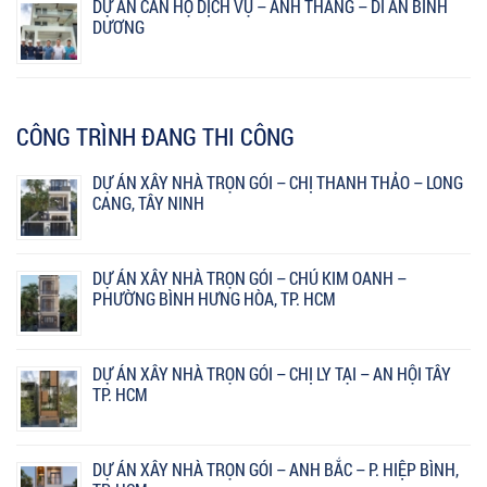
DỰ ÁN CĂN HỘ DỊCH VỤ – ANH THẮNG – DĨ AN BÌNH
DƯƠNG
CÔNG TRÌNH ĐANG THI CÔNG
DỰ ÁN XÂY NHÀ TRỌN GÓI – CHỊ THANH THẢO – LONG
CANG, TÂY NINH
DỰ ÁN XÂY NHÀ TRỌN GÓI – CHÚ KIM OANH –
PHƯỜNG BÌNH HƯNG HÒA, TP. HCM
DỰ ÁN XÂY NHÀ TRỌN GÓI – CHỊ LY TẠI – AN HỘI TÂY
TP. HCM
DỰ ÁN XÂY NHÀ TRỌN GÓI – ANH BẮC – P. HIỆP BÌNH,