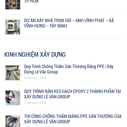
TP. HCM
DỰ ÁN XÂY NHÀ TRỌN GÓI – ANH VĨNH PHÁT – XÃ
VĨNH HƯNG – TÂY NINH
KINH NGHIỆM XÂY DỰNG
Quy Trình Chống Thấm Sân Thượng Bằng PPE | Xây
Dựng Lê Văn Group
9 January, 2026
QUY TRÌNH BẮN KEO GẠCH EPOXY 2 THÀNH PHẦN TẠI
XÂY DỰNG LÊ VĂN GROUP
7 January, 2026
THI CÔNG CHỐNG THẤM MÀNG PPE SÂN THƯỢNG CỦA
XÂY DỰNG LÊ VĂN GROUP