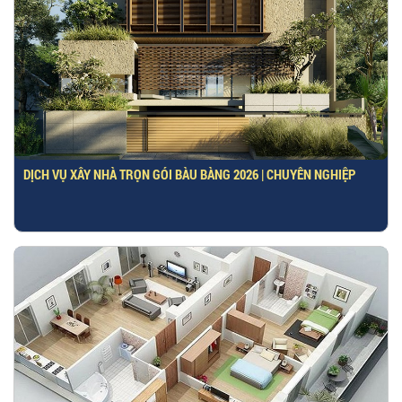
DỊCH VỤ XÂY NHÀ TRỌN GÓI BÀU BÀNG 2026 | CHUYÊN NGHIỆP