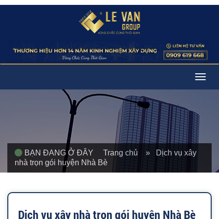
Togg
navig
BẠN ĐANG Ở ĐÂY
Trang chủ
» Dịch vụ xây
nhà trọn gói huyện Nhà Bè
Dịch vụ xây nhà trọn gói huyện Nhà Bè