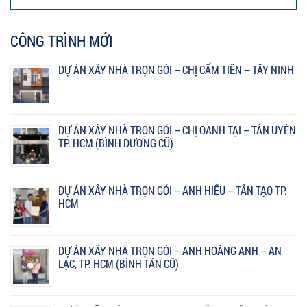
CÔNG TRÌNH MỚI
DỰ ÁN XÂY NHÀ TRỌN GÓI – CHỊ CẨM TIÊN – TÂY NINH
DỰ ÁN XÂY NHÀ TRỌN GÓI – CHỊ OANH TẠI – TÂN UYÊN
TP. HCM (BÌNH DƯƠNG CŨ)
DỰ ÁN XÂY NHÀ TRỌN GÓI – ANH HIẾU – TÂN TẠO TP.
HCM
DỰ ÁN XÂY NHÀ TRỌN GÓI – ANH HOÀNG ANH – AN
LẠC, TP. HCM (BÌNH TÂN CŨ)