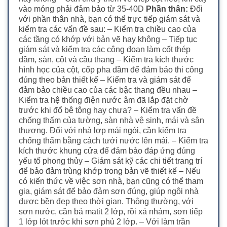
vào móng phải đảm bảo từ 35-40D
Phần thân:
Đối
với phần thân nhà, bạn có thể trực tiếp giám sát và
kiểm tra các vấn đề sau: – Kiểm tra chiều cao của
các tầng có khớp với bản vẽ hay không – Tiếp tục
giám sát và kiểm tra các công đoạn làm cốt thép
dầm, sàn, cột và cầu thang – Kiểm tra kích thước
hình học của cột, cốp pha dầm để đảm bảo thi công
đúng theo bản thiết kế – Kiểm tra và giám sát để
đảm bảo chiều cao của các bậc thang đều nhau –
Kiểm tra hệ thống điện nước âm đã lắp đặt chờ
trước khi đổ bê tông hay chưa? – Kiểm tra vấn đề
chống thấm của tường, sàn nhà vệ sinh, mái và sân
thượng. Đối với nhà lợp mái ngói, cần kiểm tra
chống thấm bằng cách tưới nước lên mái. – Kiểm tra
kích thước khung cửa để đảm bảo đáp ứng đúng
yếu tố phong thủy – Giám sát kỹ các chi tiết trang trí
để bảo đảm trùng khớp trong bản vẽ thiết kế – Nếu
có kiến thức về việc sơn nhà, bạn cũng có thể tham
gia, giám sát để bảo đảm sơn đúng, giúp ngôi nhà
được bền đẹp theo thời gian. Thông thường, với
sơn nước, cần bả matit 2 lớp, rồi xả nhám, sơn tiếp
1 lớp lót trước khi sơn phủ 2 lớp. – Với làm trần