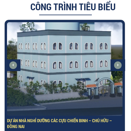
CÔNG TRÌNH TIÊU BIỂU
DỰ ÁN NHÀ NGHỈ DƯỠNG CÁC CỰU CHIẾN BINH – CHÚ HỮU –
ĐỒNG NAI