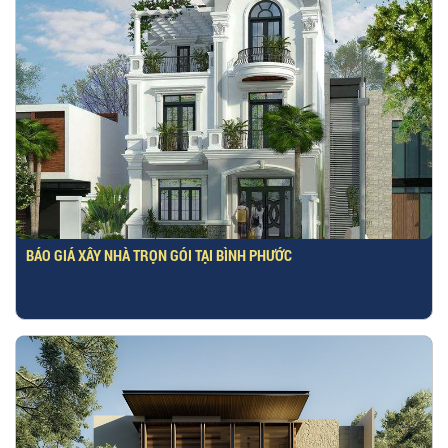
BÁO GIÁ XÂY NHÀ TRỌN GÓI TẠI BÌNH PHƯỚC