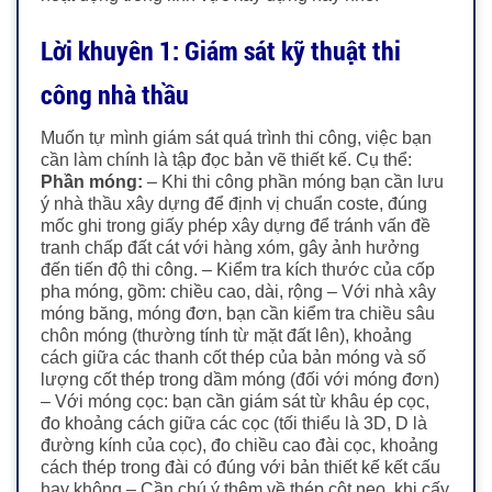
Lời khuyên 1: Giám sát kỹ thuật thi
công nhà thầu
Muốn tự mình giám sát quá trình thi công, việc bạn
cần làm chính là tập đọc bản vẽ thiết kế. Cụ thể:
Phần móng:
– Khi thi công phần móng bạn cần lưu
ý nhà thầu xây dựng để định vị chuẩn coste, đúng
mốc ghi trong giấy phép xây dựng để tránh vấn đề
tranh chấp đất cát với hàng xóm, gây ảnh hưởng
đến tiến độ thi công. – Kiểm tra kích thước của cốp
pha móng, gồm: chiều cao, dài, rộng – Với nhà xây
móng băng, móng đơn, bạn cần kiểm tra chiều sâu
chôn móng (thường tính từ mặt đất lên), khoảng
cách giữa các thanh cốt thép của bản móng và số
lượng cốt thép trong dầm móng (đối với móng đơn)
– Với móng cọc: bạn cần giám sát từ khâu ép cọc,
đo khoảng cách giữa các cọc (tối thiểu là 3D, D là
đường kính của cọc), đo chiều cao đài cọc, khoảng
cách thép trong đài có đúng với bản thiết kế kết cấu
hay không – Cần chú ý thêm về thép cột neo, khi cấy