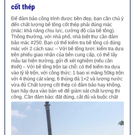
cốt thép
Để đảm bảo công trình được bền đẹp, bạn cần chú ý
đến chất lượng bê tông cốt thép phải đúng mác
(mác: khả năng chịu lực, cường độ của bê tông).
Thông thường, với nhà phố, nhà biệt thự cần đảm
bảo mác #250. Bạn có thể kiểm tra bê tông có đúng
mác với 2 cách sau: – Với bê tông tươi: kiểm tra dựa
trên phiếu giao nhận của bên cung cấp, có thể lấy
mẫu tại hiện trường, gửi đi xét nghiệm (nếu cần
thiết) – Với bê tông trộn tại chỗ: có thể kiểm tra dựa
vào tỷ lệ trộn, với công thức: 1 bao xi măng 50kg trộn
với 4 thùng cát vàng, 6 thùng đá 1×2 và lượng nước
vừa đủ Chất lượng cốt thép có đảm bảo hay không,
bạn hãy dựa vào bản vẽ để giám sát chất lượng thi
công. Cần đảm bảo: đặt đúng, cắt đủ và buộc chặt